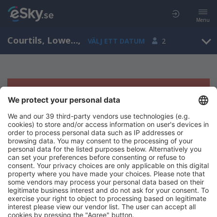
Menu
Courtils, Lower Normandy, Frankrike
,
VÄLJ ETT DATUM
2
Tyvärr, inga resultat för denna sökning
Försök att söka med andra kriterier
Copyright © eSky.se. Alla rättigheter förbehålls.