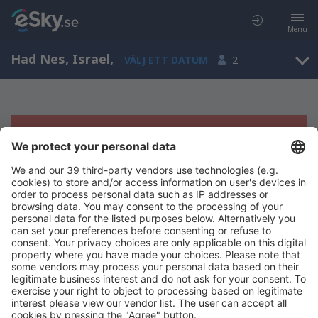
Menu
Had Nes, Israel
,
VÄLJ ETT DATUM
2
Tyvärr, inga resultat för denna sökning
Försök att söka med andra kriterier
Copyright © eSky.se. Alla rättigheter förbehålls.