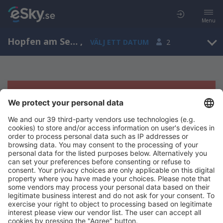
Menu
Hopfen am See, Bavaria, Tyskland
,
VÄLJ ETT DATUM
2
Tyvärr, inga resultat för denna sökning
Försök att söka med andra kriterier
Copyright © eSky.se. Alla rättigheter förbehålls.