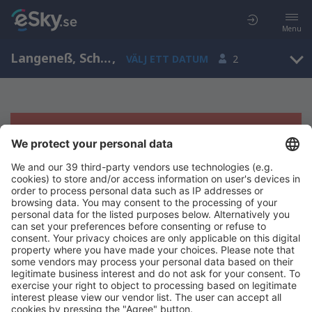
Menu
Langeneß, Schleswig-Holstein, Tyskland
,
VÄLJ ETT DATUM
2
Tyvärr, inga resultat för denna sökning
Försök att söka med andra kriterier
Copyright © eSky.se. Alla rättigheter förbehålls.