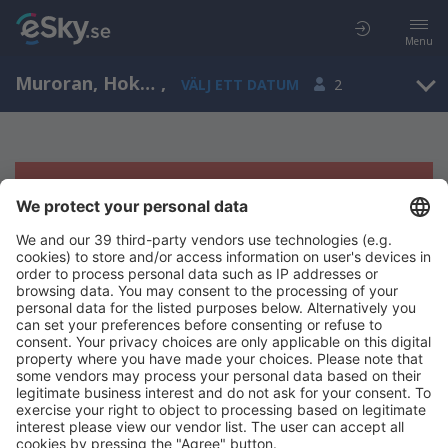
Menu
Muroran, Hokkaido, Japan
,
VÄLJ ETT DATUM
2
Tyvärr, inga resultat för denna sökning
Försök att söka med andra kriterier
Copyright © eSky.se. Alla rättigheter förbehålls.