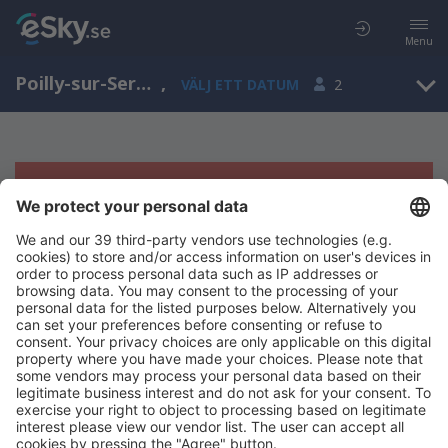
Menu
Poilly-sur-Serein, Burgundy, Frankrike
,
VÄLJ ETT DATUM
2
Tyvärr, inga resultat för denna sökning
Försök att söka med andra kriterier
Copyright © eSky.se. Alla rättigheter förbehålls.