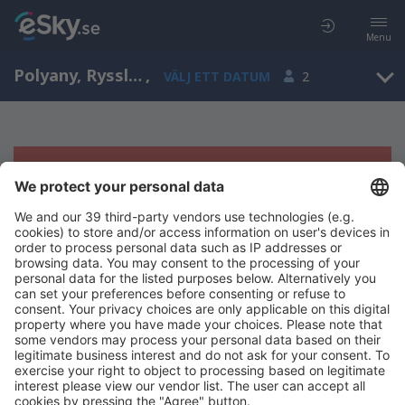
Menu
Polyany, Ryssland
,
VÄLJ ETT DATUM
2
Tyvärr, inga resultat för denna sökning
Försök att söka med andra kriterier
Copyright © eSky.se. Alla rättigheter förbehålls.