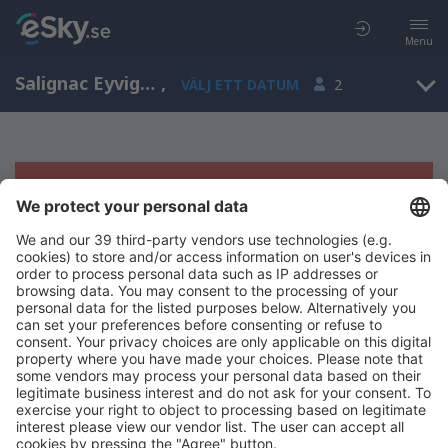
Menu
Salignac Eyvigues, Aquitaine, Frankrike
,
VÄLJ ETT DATUM
2
Tyvärr, inga resultat för denna sökning
Försök att söka med andra kriterier
Copyright © eSky.se. Alla rättigheter förbehålls.