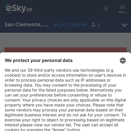
Menu
San Clemente, Emilia-Romagna, Italien
,
VÄLJ ETT DATUM
2
Tyvärr, inga resultat för denna sökning
Försök att söka med andra kriterier
Copyright © eSky.se. Alla rättigheter förbehålls.