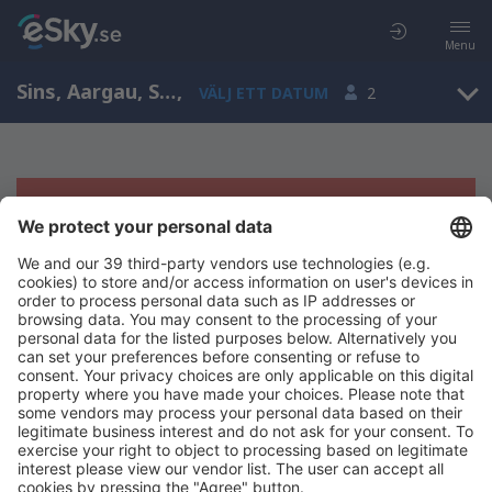
Menu
Sins, Aargau, Schweiz
,
VÄLJ ETT DATUM
2
Tyvärr, inga resultat för denna sökning
Försök att söka med andra kriterier
Copyright © eSky.se. Alla rättigheter förbehålls.