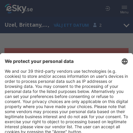
Menu
Uzel, Brittany, Frankrike
,
VÄLJ ETT DATUM
2
Tyvärr, inga resultat för denna sökning
Försök att söka med andra kriterier
Copyright © eSky.se. Alla rättigheter förbehålls.