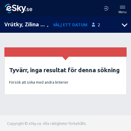
Menu
Vrútky, Zilina Region, Slovakien
,
VÄLJ ETT DATUM
2
Tyvärr, inga resultat för denna sökning
Försök att söka med andra kriterier
Copyright © eSky.se. Alla rättigheter förbehålls.