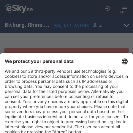
Menu
Bitburg, Rhineland-Palatinate, Tyskland
,
VÄLJ ETT DATUM
2
Tyvärr, inga resultat för denna sökning
Försök att söka med andra kriterier
Copyright © eSky.se. Alla rättigheter förbehålls.