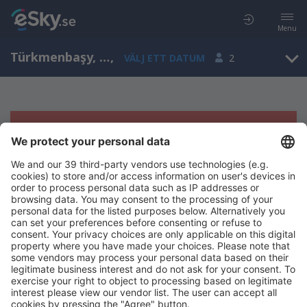
Menu
Türkmenbaşy, Turkmenistan
,
VÄLJ ETT DATUM
2
Tyvärr, inga resultat för denna sökning
Försök att söka med andra kriterier
Copyright © eSky.se. Alla rättigheter förbehålls.