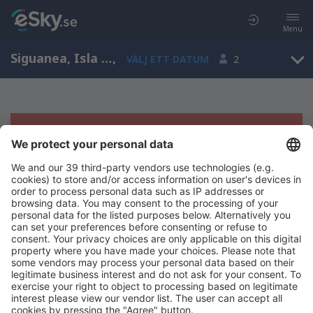
Menu
Siguanea, Isla de la Juventud, Kuba
,
VÄLJ ETT DATUM
2
Tyvärr, inga resultat för denna sökning
Försök att söka med andra kriterier
Copyright © eSky.se. Alla rättigheter förbehålls.