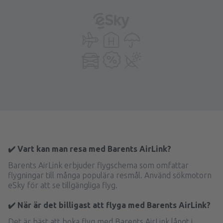
✔️ Vart kan man resa med Barents AirLink?
Barents AirLink erbjuder flygschema som omfattar
flygningar till många populära resmål. Använd sökmotorn
eSky för att se tillgängliga flyg.
✔️ När är det billigast att flyga med Barents AirLink?
Det är bäst att boka flyg med Barents AirLink långt i