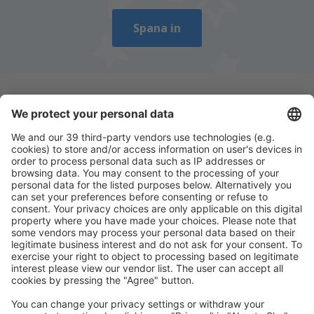
Spana in
Ladda ner vår app
för att enkelt planera
dina resor
Planera din resa