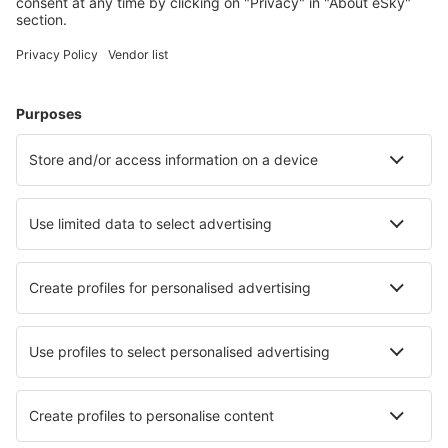
Billiga flyg
Weekendresor
Resor
Boende
Flyg+Hotell
Hotell
Transfer
Sevärdheter
Sportevenemang
Läs mer
Mobilapp
Flygbolag
SAS
Ryanair
Lufthansa