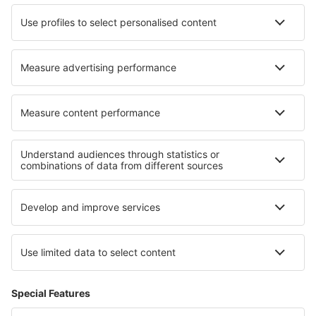
Norwegian
WizzAir
Om eSky
Köpvillkor
Mina bokningar
Integritetspolicy
Support och kontakt
Integritet
Länder