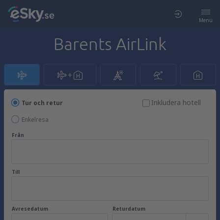
Menu
Barents AirLink
Inkludera hotell
Tur och retur
Enkelresa
Från
Till
Avresedatum
Returdatum