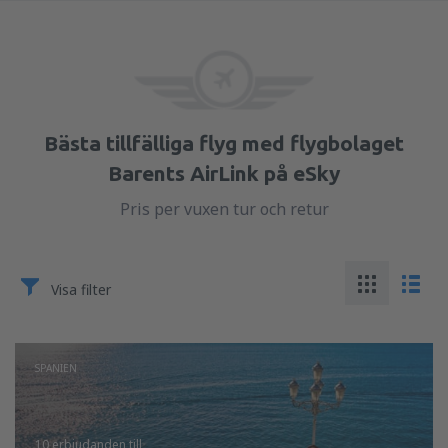
Bästa tillfälliga flyg med flygbolaget
Barents AirLink på eSky
Pris per vuxen tur och retur
Visa filter
SPANIEN
10 erbjudanden
till