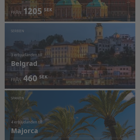
1205
SEK
FRÅN
SERBIEN
3 erbjudanden
till
Belgrad
460
SEK
FRÅN
SPANIEN
4 erbjudanden
till
Majorca