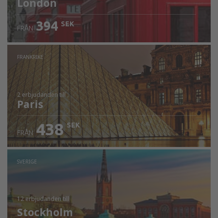
London
394
SEK
FRÅN
FRANKRIKE
2 erbjudanden
till
Paris
438
SEK
FRÅN
SVERIGE
12 erbjudanden
till
Stockholm