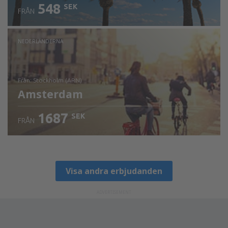
548
SEK
FRÅN
NEDERLÄNDERNA
från: Stockholm (ARN)
Amsterdam
1687
SEK
FRÅN
Visa detaljer
Visa andra erbjudanden
ADVERTISEMENT