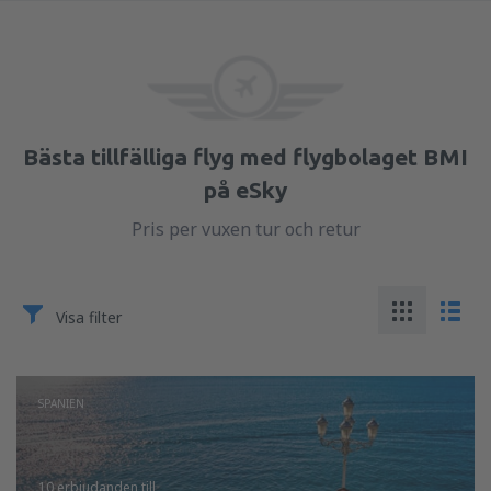
Bästa tillfälliga flyg med flygbolaget BMI
på eSky
Pris per vuxen tur och retur
Visa filter
SPANIEN
10 erbjudanden
till