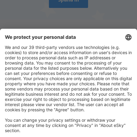
Ladda ner vår app
för att enkelt planera
dina resor
Planera din resa
Billiga flyg