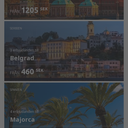
1205
SEK
FRÅN
SERBIEN
3 erbjudanden
till
Belgrad
460
SEK
FRÅN
SPANIEN
4 erbjudanden
till
Majorca