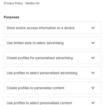
Weekendresor
Resor
Boende
Flyg+Hotell
Hotell
Transfer
Sevärdheter
Sportevenemang
Läs mer
Mobilapp
Flygbolag
SAS
Ryanair
Lufthansa
Norwegian