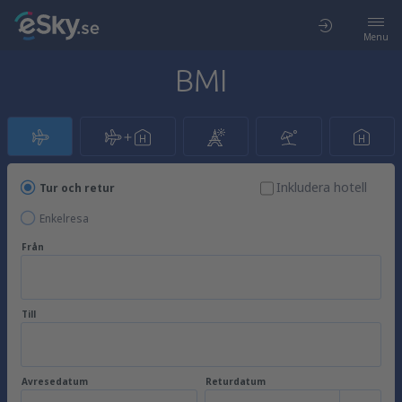
Menu
BMI
Inkludera hotell
Tur och retur
Enkelresa
Från
Till
Avresedatum
Returdatum