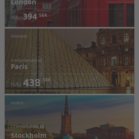
London
394
SEK
FRÅN
FRANKRIKE
2 erbjudanden
till
Paris
438
SEK
FRÅN
SVERIGE
12 erbjudanden
till
Stockholm