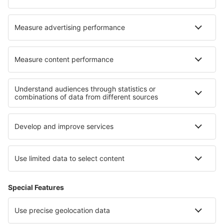
WizzAir
Om eSky
Köpvillkor
Mina bokningar
Integritetspolicy
Support och kontakt
Integritet
Länder
Internationella sidor