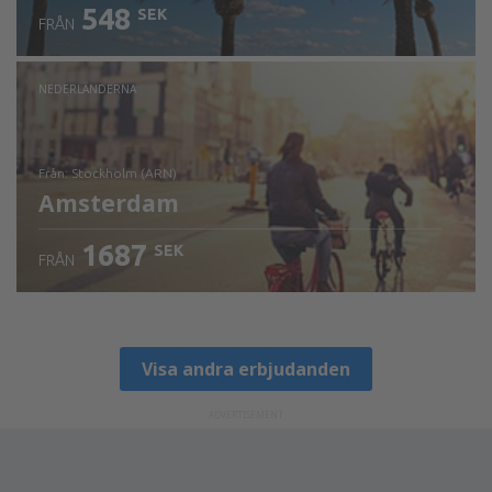
548
SEK
FRÅN
NEDERLÄNDERNA
från: Stockholm (ARN)
Amsterdam
1687
SEK
FRÅN
Visa detaljer
Visa andra erbjudanden
ADVERTISEMENT