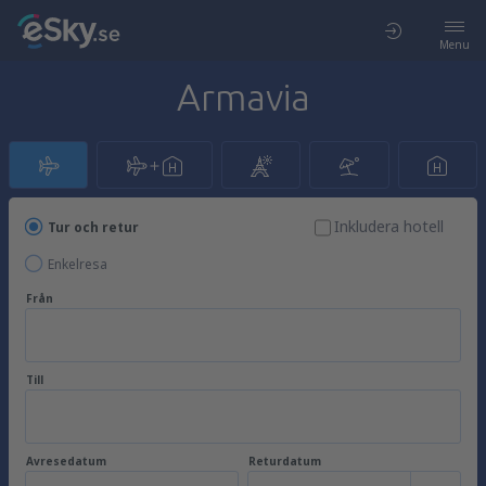
Menu
Armavia
Inkludera hotell
Tur och retur
Enkelresa
Från
Till
Avresedatum
Returdatum