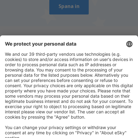
Spana in
Ladda ner vår app
för att enkelt planera
dina resor
Planera din resa
Billiga flyg