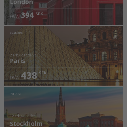
London
394
SEK
FRÅN
FRANKRIKE
2 erbjudanden
till
Paris
438
SEK
FRÅN
SVERIGE
12 erbjudanden
till
Stockholm