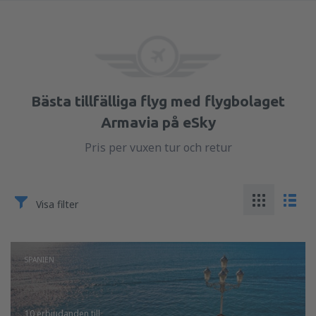
Bästa tillfälliga flyg med flygbolaget
Armavia på eSky
Pris per vuxen tur och retur
Visa filter
SPANIEN
10 erbjudanden
till