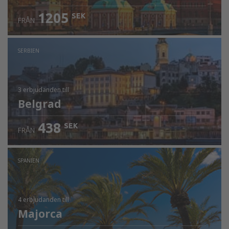
1205
SEK
FRÅN
SERBIEN
3 erbjudanden
till
Belgrad
438
SEK
FRÅN
SPANIEN
4 erbjudanden
till
Majorca