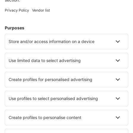
Weekendresor
Resor
Boende
Flyg+Hotell
Hotell
Transfer
Sevärdheter
Sportevenemang
Läs mer
Mobilapp
Flygbolag
SAS
Ryanair
Lufthansa