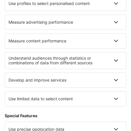
Norwegian
WizzAir
Om eSky
Köpvillkor
Mina bokningar
Integritetspolicy
Support och kontakt
Integritet
Länder