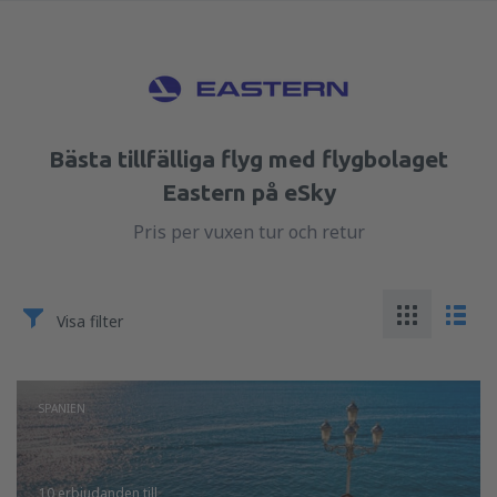
Bästa tillfälliga flyg med flygbolaget
Eastern på eSky
Pris per vuxen tur och retur
Visa filter
SPANIEN
10 erbjudanden
till