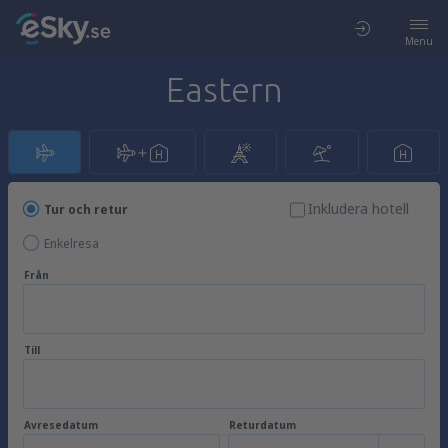
Menu
Eastern
Inkludera hotell
Tur och retur
Enkelresa
Från
Till
Avresedatum
Returdatum