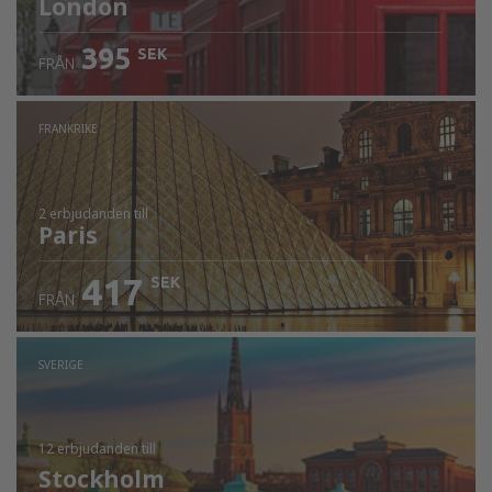
London
395
SEK
FRÅN
FRANKRIKE
2 erbjudanden
till
Paris
417
SEK
FRÅN
SVERIGE
12 erbjudanden
till
Stockholm