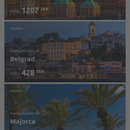
1207
SEK
FRÅN
SERBIEN
3 erbjudanden
till
Belgrad
428
SEK
FRÅN
SPANIEN
4 erbjudanden
till
Majorca