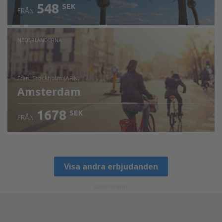
548
SEK
FRÅN
NEDERLÄNDERNA
från: Stockholm (ARN)
Amsterdam
1678
SEK
FRÅN
Visa detaljer
Visa andra erbjudanden
ADVERTISEMENT