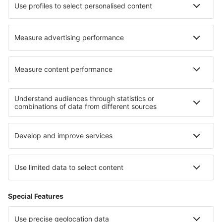
Norwegian
WizzAir
Om eSky
Köpvillkor
Mina bokningar
Integritetspolicy
Support och kontakt
Integritet
Länder