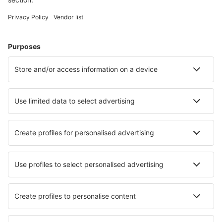
Weekendresor
Resor
Boende
Flyg+Hotell
Hotell
Transfer
Sevärdheter
Sportevenemang
Läs mer
Mobilapp
Flygbolag
SAS
Ryanair
Lufthansa