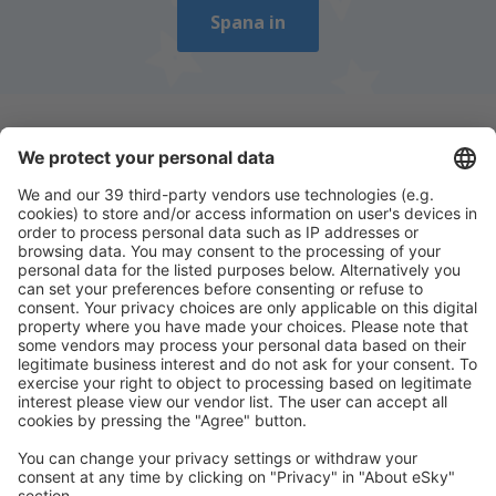
Spana in
Ladda ner vår app
för att enkelt planera
dina resor
Planera din resa
Billiga flyg