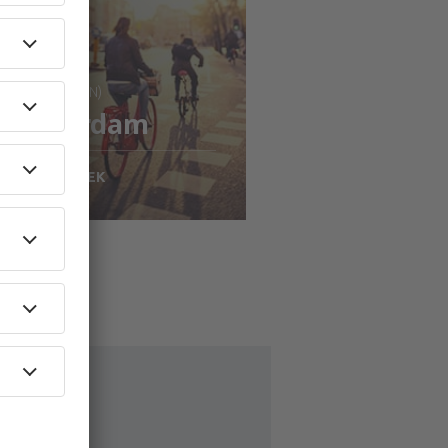
: Stockholm (ARN)
Amsterdam
1687
SEK
N
isa detaljer