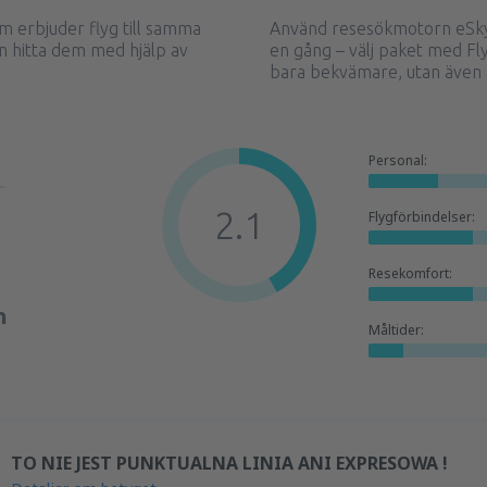
m erbjuder flyg till samma
Använd resesökmotorn eSky 
n hitta dem med hjälp av
en gång – välj paket med Fly
bara bekvämare, utan även b
Personal:
2.1
Flygförbindelser:
Resekomfort:
n
Måltider:
TO NIE JEST PUNKTUALNA LINIA ANI EXPRESOWA !