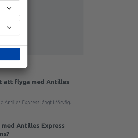
st att flyga med Antilles
d Antilles Express långt i förväg.
 med Antilles Express
ans?