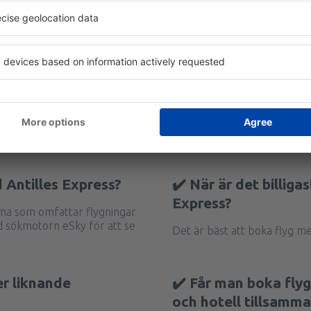
 Antilles Express?
✔️ När är det billiga
Express?
ema som omfattar flygningar
d sökmotorn eSky för att se
Det är bäst att boka flyg me
er liknande
✔️ Får man boka flyg
och hotell tillsamm