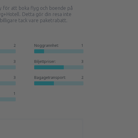
för att boka flyg och boende på
g+Hotell. Detta gör din resa inte
illigare tack vare paketrabatt.
2
Noggrannhet:
1
3
Biljettpriser:
3
3
Bagagetransport:
2
1