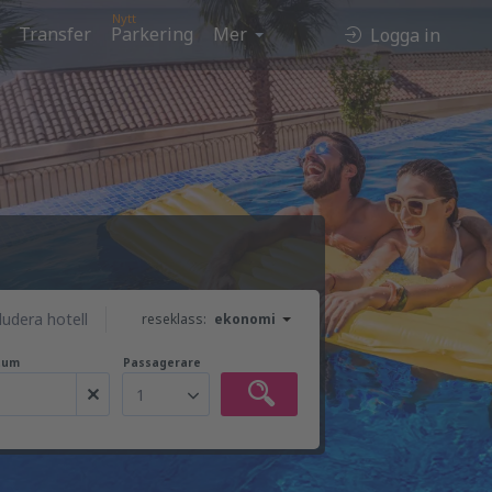
Nytt
Transfer
Parkering
Mer
Logga in
ludera hotell
reseklass:
ekonomi
tum
Passagerare
1