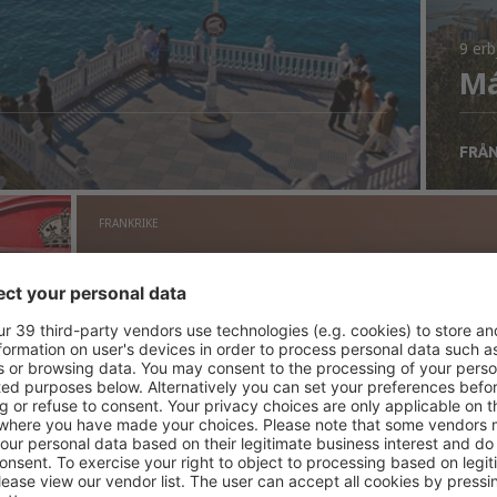
9 er
Má
FRÅ
FRANKRIKE