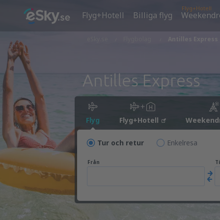
Flyg+Hotell
Flyg+Hotell
Billiga flyg
Weekendr
eSky.se
Flygbolag
Antilles Express
Antilles Express
Flyg
Flyg+Hotell
Weekend
Tur och retur
Enkelresa
Från
Ti