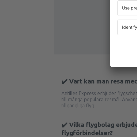
✔️ Vart kan man resa med
Antilles Express erbjuder flygsch
till många populära resmål. Använ
tillgängliga flyg.
✔️ Vilka flygbolag erbjud
flygförbindelser?