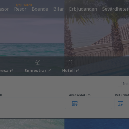
Flyg+Hotell
esor
Resor
Boende
Bilar
Erbjudanden
Sevärdheter
resa
Semestrar
Hotell
Ink
ll
Avresedatum
Returda