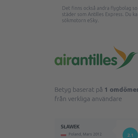
Det finns också andra flygbolag so
städer som Antilles Express. Du ka
sökmotorn eSky.
Betyg baserat på
1 omdöme
från verkliga användare
SŁAWEK
Poland,
Mars 2012
2.1