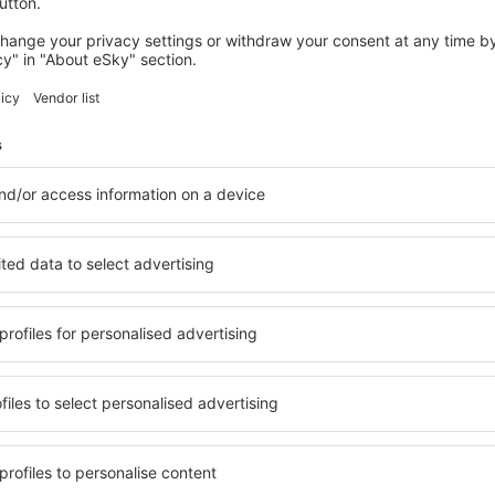
2 erbjudanden
till
Paris
438
SEK
FRÅN
SPANIEN
NEDERL