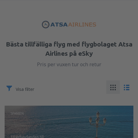
Bästa tillfälliga flyg med flygbolaget Atsa
Airlines på eSky
Pris per vuxen tur och retur
Visa filter
SPANIEN
10 erbjudanden
till