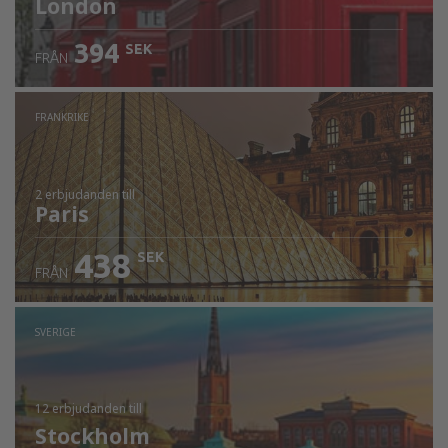
London
394
SEK
FRÅN
FRANKRIKE
2 erbjudanden
till
Paris
438
SEK
FRÅN
SVERIGE
12 erbjudanden
till
Stockholm