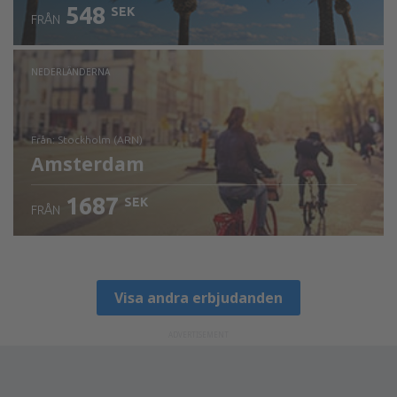
548
SEK
FRÅN
NEDERLÄNDERNA
från: Stockholm (ARN)
Amsterdam
1687
SEK
FRÅN
Visa detaljer
Visa andra erbjudanden
ADVERTISEMENT