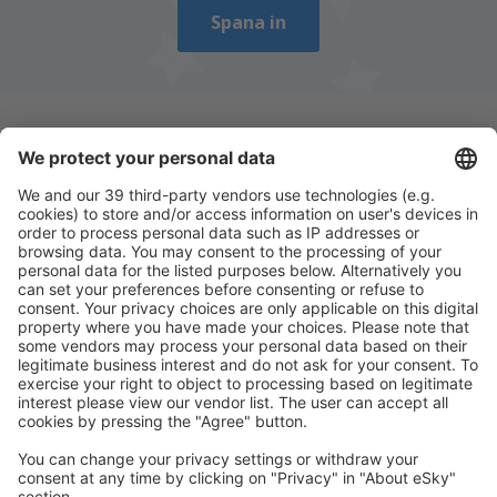
Spana in
Ladda ner vår app
för att enkelt planera
dina resor
Planera din resa
Billiga flyg