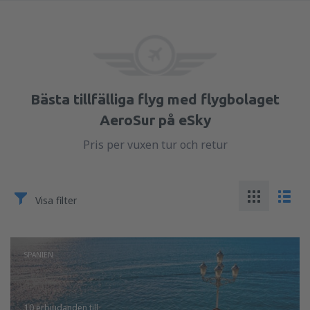
Bästa tillfälliga flyg med flygbolaget
AeroSur på eSky
Pris per vuxen tur och retur
Visa filter
SPANIEN
10 erbjudanden
till