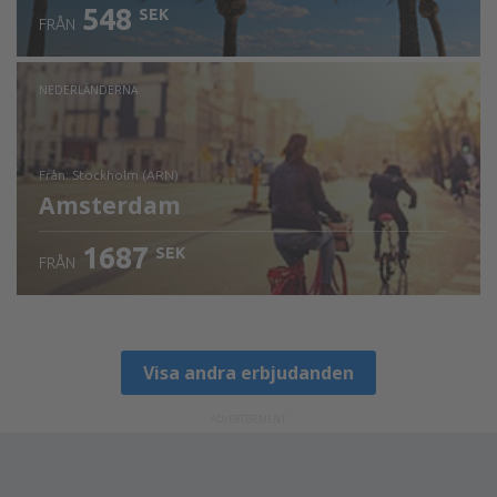
548
SEK
FRÅN
NEDERLÄNDERNA
från: Stockholm (ARN)
Amsterdam
1687
SEK
FRÅN
Visa detaljer
Visa andra erbjudanden
ADVERTISEMENT