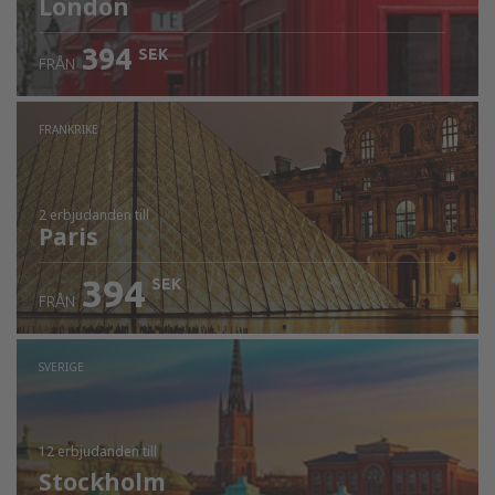
London
394
SEK
FRÅN
FRANKRIKE
2 erbjudanden
till
Paris
394
SEK
FRÅN
SVERIGE
12 erbjudanden
till
Stockholm