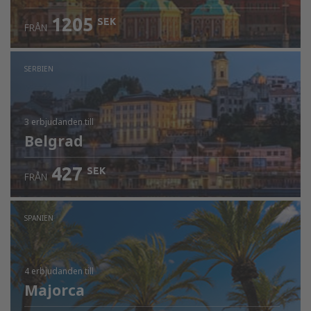
1205
SEK
FRÅN
SERBIEN
3 erbjudanden
till
Belgrad
427
SEK
FRÅN
SPANIEN
4 erbjudanden
till
Majorca