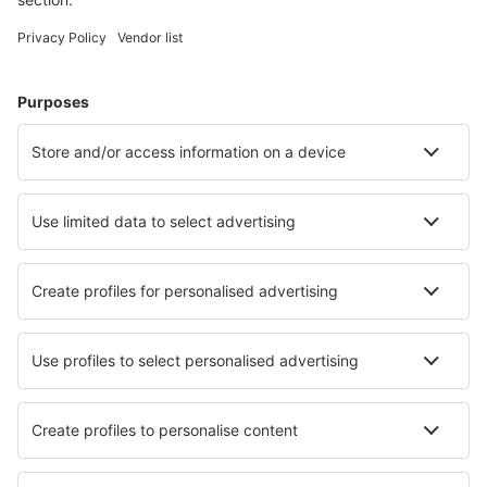
Weekendresor
Resor
Boende
Flyg+Hotell
Hotell
Transfer
Sevärdheter
Sportevenemang
Läs mer
Mobilapp
Flygbolag
SAS
Ryanair
Lufthansa