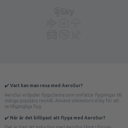
✔️ Vart kan man resa med AeroSur?
AeroSur erbjuder flygschema som omfattar flygningar till
många populära resmål. Använd sökmotorn eSky för att
se tillgängliga flyg.
✔️ När är det billigast att flyga med AeroSur?
Det är bäst att boka flyg med AeroSur långt i förväg.