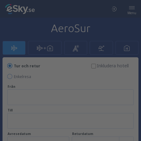
Menu
AeroSur
Inkludera hotell
Tur och retur
Enkelresa
Från
Till
Avresedatum
Returdatum