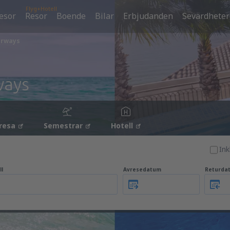
Flyg+Hotell
esor
Resor
Boende
Bilar
Erbjudanden
Sevärdheter
irways
ways
resa
Semestrar
Hotell
Ink
ll
Avresedatum
Returda