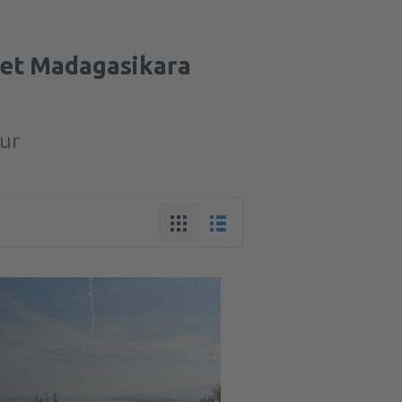
aget Madagasikara
tur