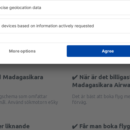
d Madagasikara
✔️ När är det billiga
Madagasikara Airwa
lygschema som omfattar
Det är bäst att boka flyg m
smål. Använd sökmotorn eSky
förväg.
er liknande
✔️ Får man boka fl