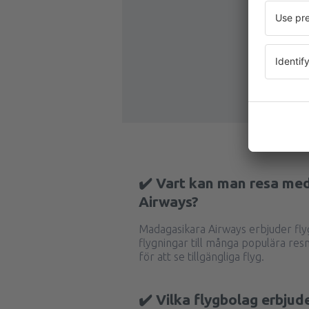
✔️ Vart kan man resa me
Airways?
Madagasikara Airways erbjuder f
flygningar till många populära re
för att se tillgängliga flyg.
✔️ Vilka flygbolag erbjud