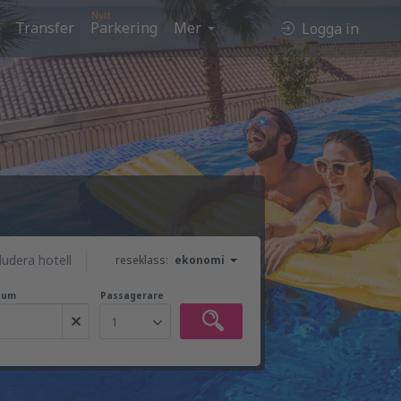
Nytt
Transfer
Parkering
Mer
Logga in
ludera hotell
reseklass:
ekonomi
tum
Passagerare
1