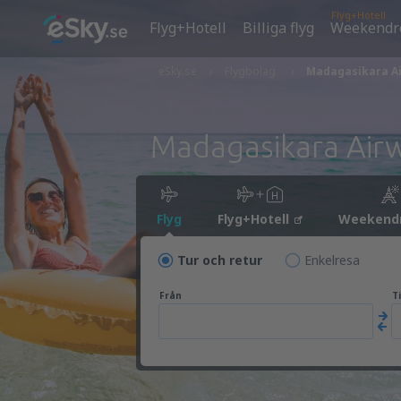
Flyg+Hotell
Flyg+Hotell
Billiga flyg
Weekendr
eSky.se
Flygbolag
Madagasikara A
Madagasikara Air
Flyg
Flyg+Hotell
Weekend
Tur och retur
Enkelresa
Från
Ti