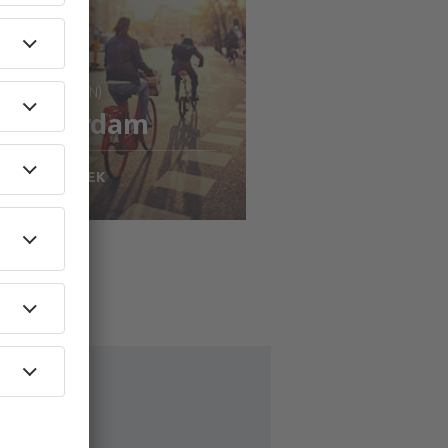
: Stockholm (ARN)
Amsterdam
1682
SEK
N
isa detaljer