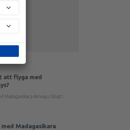
st att flyga med
ys?
ed Madagasikara Airways långt i
yg med Madagasikara