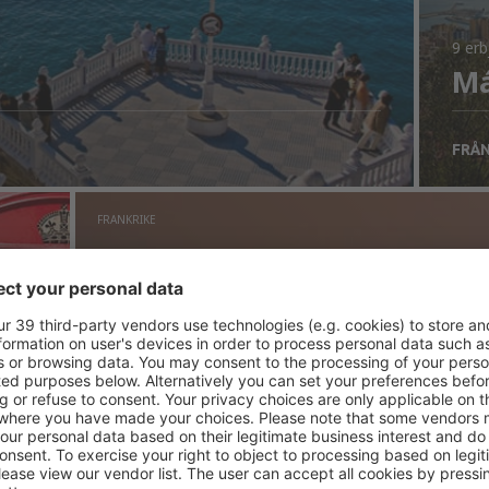
9 er
Má
FRÅ
FRANKRIKE