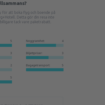
tillsammans?
för att boka flyg och boende på
g+Hotell. Detta gör din resa inte
illigare tack vare paketrabatt.
5
Noggrannhet:
4
3
Biljettpriser:
3
2
Bagagetransport:
5
5