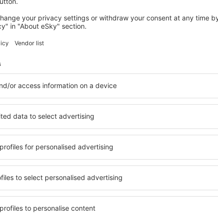
2 erbjudanden
till
Paris
462
SEK
FRÅN
SPANIEN
NEDERL