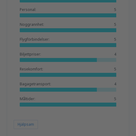
Personal:
5
Noggrannhet:
5
Flygförbindelser:
5
Biljettpriser:
4
Resekomfort:
5
Bagagetransport:
4
Måltider:
5
Hjälpsam