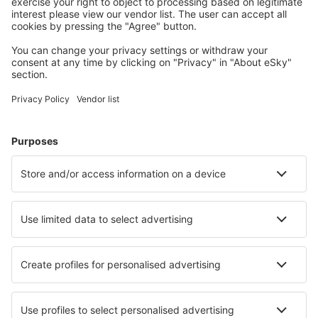
Planera din resa
Billiga flyg
Weekendresor
Resor
Boende
Flyg+Hotell
Hotell
Transfer
Sevärdheter
Sportevenemang
Läs mer
Mobilapp