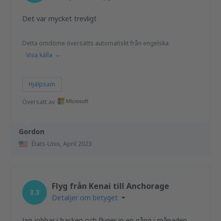
Det var mycket trevligt
Detta omdöme översätts automatiskt från engelska.
Visa källa
Hjälpsam
Översatt av
Gordon
États-Unis,
April 2023
Flyg från Kenai till Anchorage
3.3
Detaljer om betyget
Jag jobbar i backen och flyger in en gång i månaden.