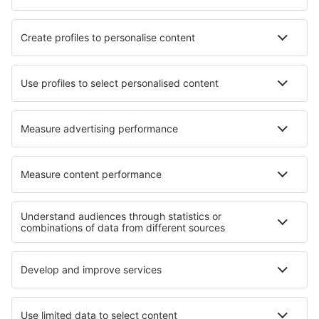
Flygbolag
SAS
Ryanair
Lufthansa
Norwegian
WizzAir
Om eSky
Köpvillkor
Mina bokningar
Integritetspolicy
Support och kontakt
Integritet