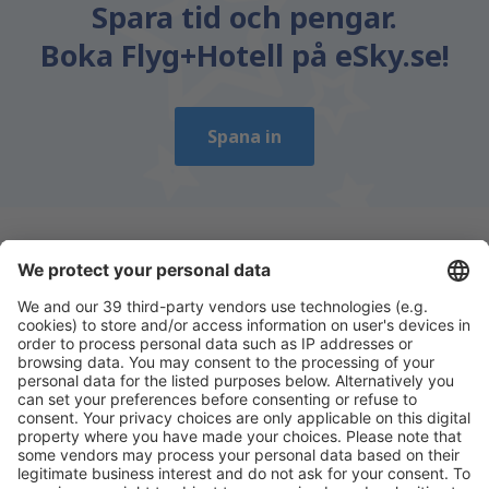
Spara tid och pengar.
Boka Flyg+Hotell på eSky.se!
Spana in
Ladda ner vår app
för att enkelt planera
dina resor