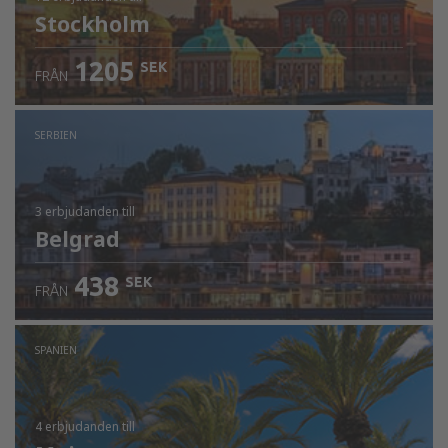
Stockholm
1205
SEK
FRÅN
SERBIEN
3 erbjudanden
till
Belgrad
438
SEK
FRÅN
SPANIEN
4 erbjudanden
till