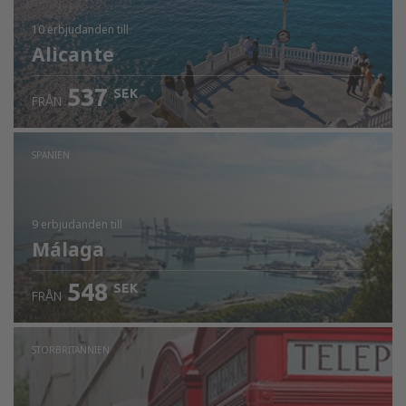
10 erbjudanden
till
Alicante
537
SEK
FRÅN
SPANIEN
9 erbjudanden
till
Málaga
548
SEK
FRÅN
STORBRITANNIEN