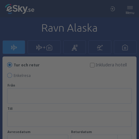
Menu
Ravn Alaska
Inkludera hotell
Tur och retur
Enkelresa
Från
Till
Avresedatum
Returdatum