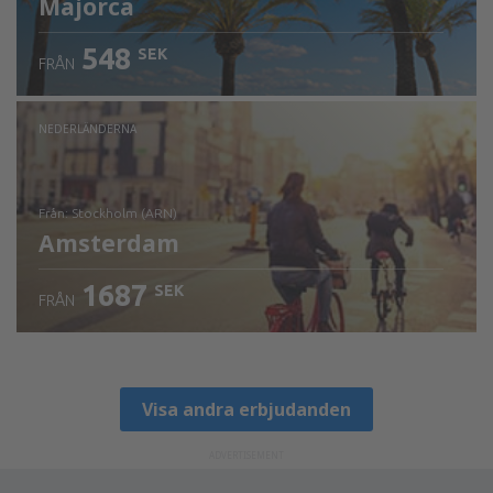
Majorca
548
SEK
FRÅN
NEDERLÄNDERNA
från: Stockholm (ARN)
Amsterdam
1687
SEK
FRÅN
Visa detaljer
Visa andra erbjudanden
ADVERTISEMENT