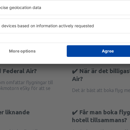
 Federal Air?
✔️ När är det billiga
Air?
m omfattar flygningar till
kmotorn eSky för att se
Det är bäst att boka flyg me
er liknande
✔️ Får man boka fly
hotell tillsammans?