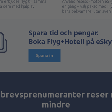
m erbjuder flyg till samma
Använd resesökmotorn eSky 
ta dem med hjälp av
en gång – välj paket med Fly
bara bekvämare, utan även b
Spara tid och pengar.
Boka Flyg+Hotell på eSky
Spana in
brevsprenumeranter reser 
mindre