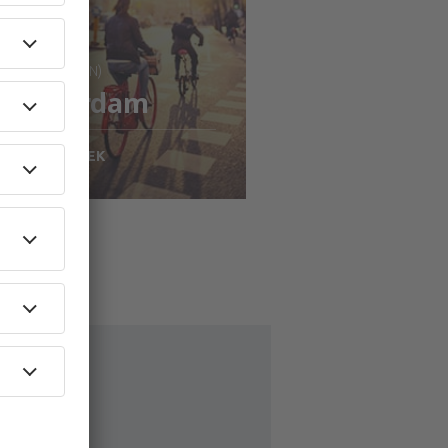
: Stockholm (ARN)
Amsterdam
1687
SEK
N
isa detaljer