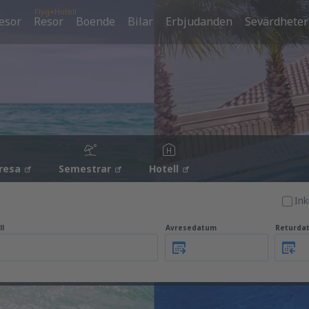
Flyg+Hotell
esor
Resor
Boende
Bilar
Erbjudanden
Sevärdheter
resa
Semestrar
Hotell
Ink
ll
Avresedatum
Returda