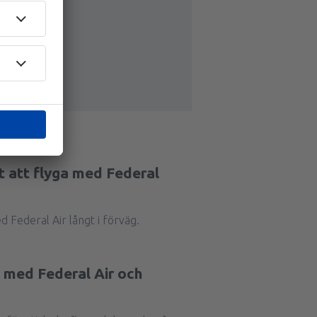
st att flyga med Federal
d Federal Air långt i förväg.
g med Federal Air och