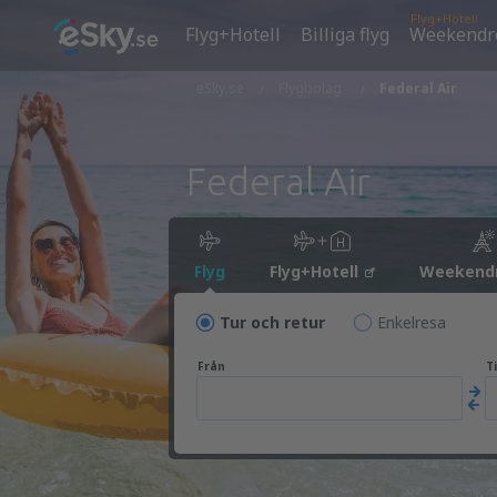
Flyg+Hotell
Flyg+Hotell
Billiga flyg
Weekendr
eSky.se
Flygbolag
Federal Air
Federal Air
Flyg
Flyg+Hotell
Weekend
Tur och retur
Enkelresa
Från
Ti