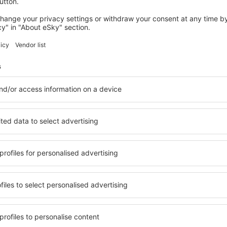
2 erbjudanden
till
Paris
438
SEK
FRÅN
SPANIEN
NEDERL