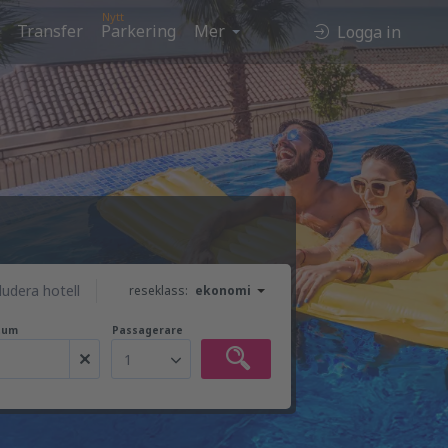
Nytt
Transfer
Parkering
Mer
Logga in
ludera hotell
reseklass:
ekonomi
tum
Passagerare
1