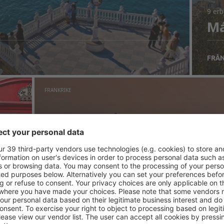
9 er
Má
FRÅ
FRANKRIKE