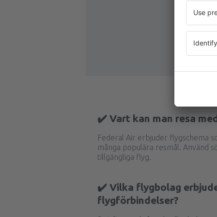
✔️ Vart kan man resa med
Federal Air erbjuder flygschema so
många populära resmål. Använd sö
tillgängliga flyg.
✔️ Vilka flygbolag erbjud
flygförbindelser?