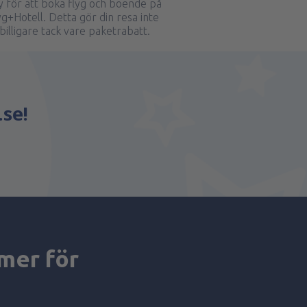
för att boka flyg och boende på
g+Hotell. Detta gör din resa inte
illigare tack vare paketrabatt.
.se!
mer för