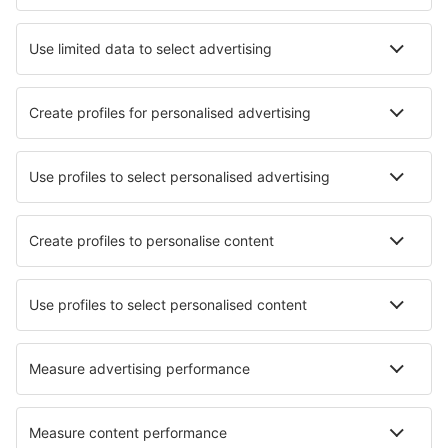
Transfer
Sevärdheter
Sportevenemang
Läs mer
Mobilapp
Flygbolag
SAS
Ryanair
Lufthansa
Norwegian
WizzAir
Om eSky
Köpvillkor
Mina bokningar