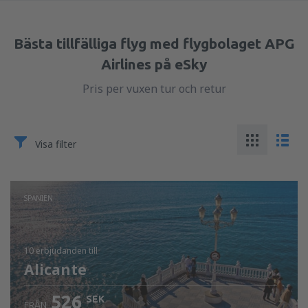
Bästa tillfälliga flyg med flygbolaget APG
Airlines på eSky
Pris per vuxen tur och retur
Visa filter
SPANIEN
10 erbjudanden
till
Alicante
526
SEK
FRÅN