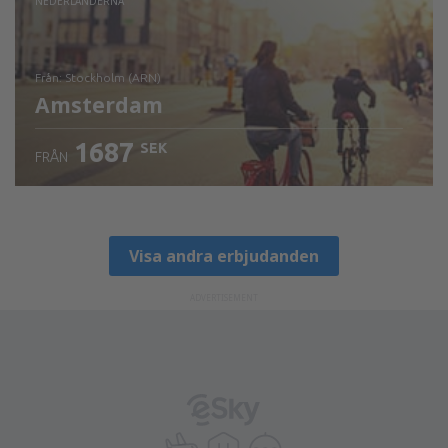
NEDERLÄNDERNA
från: Stockholm (ARN)
Amsterdam
1687
SEK
FRÅN
Visa detaljer
Visa andra erbjudanden
ADVERTISEMENT