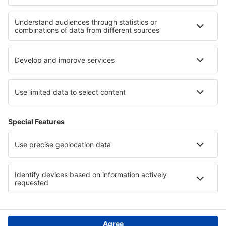
Integritetspolicy
Support och kontakt
Integritet
Länder
Internationella sidor
eSky.eu
eSky.com
eDestinos.com