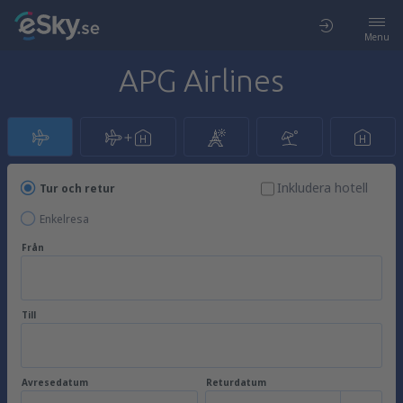
Menu
APG Airlines
Inkludera hotell
Tur och retur
Enkelresa
Från
Till
Avresedatum
Returdatum