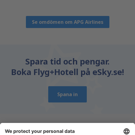
Marius David
Romania,
September 2023
Se omdömen om APG Airlines
Spara tid och pengar.
Boka Flyg+Hotell på eSky.se!
Spana in