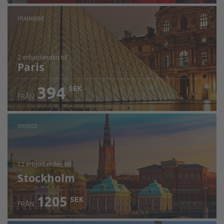
FRANKRIKE
2 erbjudanden
till
Paris
394
SEK
FRÅN
SVERIGE
12 erbjudanden
till
Stockholm
1205
SEK
FRÅN