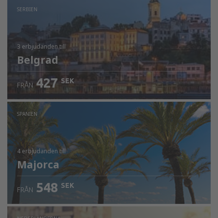
SERBIEN
3 erbjudanden
till
Belgrad
427
SEK
FRÅN
SPANIEN
4 erbjudanden
till
Majorca
548
SEK
FRÅN