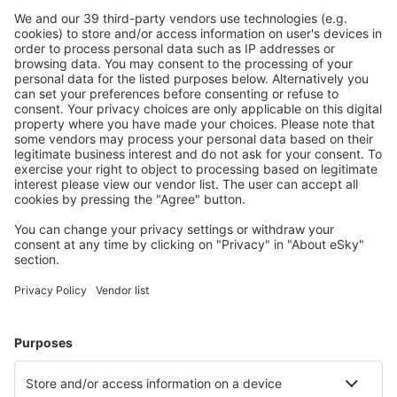
Ladda ner vår app
för att enkelt planera
dina resor
Planera din resa
Billiga flyg
Weekendresor
Resor
Boende
Flyg+Hotell
Hotell