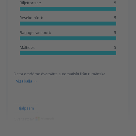
Biljettpriser:
5
Resekomfort:
5
Bagagetransport:
5
Måltider:
5
Detta omdöme översätts automatiskt från rumänska.
Visa källa
Hjälpsam
Översatt av