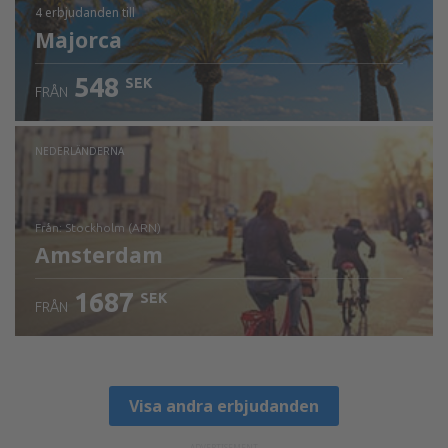
4 erbjudanden
till
Majorca
548
SEK
FRÅN
NEDERLÄNDERNA
från: Stockholm (ARN)
Amsterdam
1687
SEK
FRÅN
Visa detaljer
Visa andra erbjudanden
ADVERTISEMENT