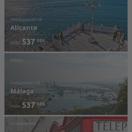
10 erbjudanden
till
Alicante
537
SEK
FRÅN
SPANIEN
9 erbjudanden
till
Málaga
537
SEK
FRÅN
STORBRITANNIEN