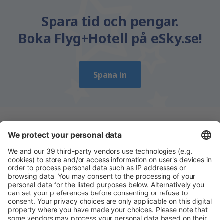
Spara tid och pengar.
Boka Flyg+Hotell på eSky.se!
Spana in
Ladda ner vår app
för att enkelt planera
dina resor