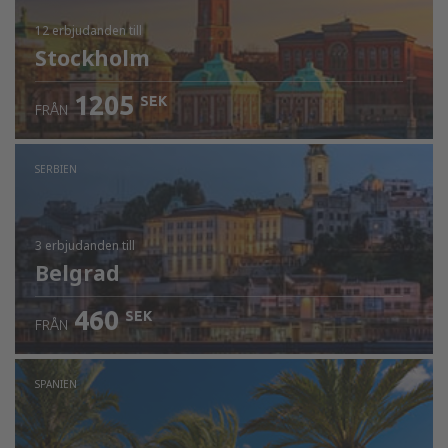
12 erbjudanden
till
Stockholm
1205
SEK
FRÅN
SERBIEN
3 erbjudanden
till
Belgrad
460
SEK
FRÅN
SPANIEN