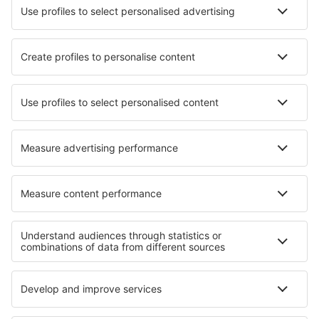
Flygbolag
SAS
Ryanair
Lufthansa
Norwegian
WizzAir
Om eSky
Köpvillkor
Mina bokningar
Integritetspolicy
Support och kontakt
Integritet