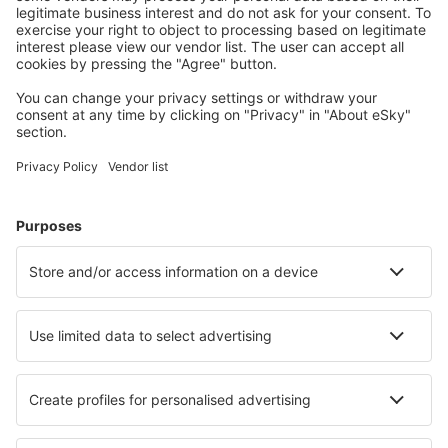
Planera din resa
Billiga flyg
Weekendresor
Resor
Boende
Flyg+Hotell
Hotell
Transfer
Sevärdheter
Sportevenemang
Läs mer
Mobilapp