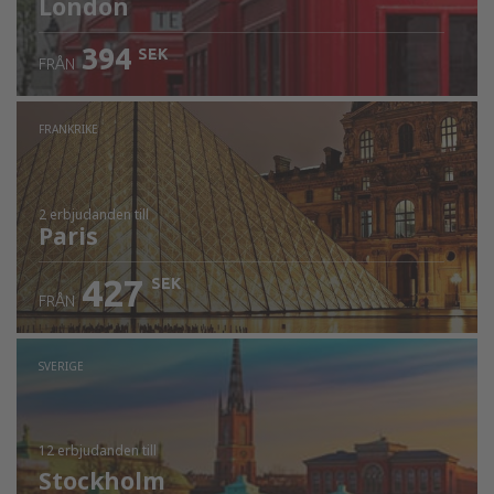
London
394
SEK
FRÅN
FRANKRIKE
2 erbjudanden
till
Paris
427
SEK
FRÅN
SVERIGE
12 erbjudanden
till
Stockholm