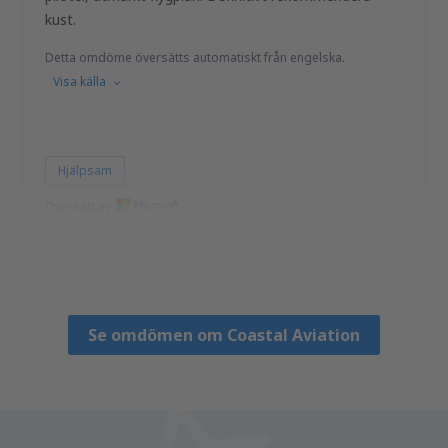
kust.
Detta omdöme översätts automatiskt från engelska.
Visa källa
Hjälpsam
Översatt av
John
United States Of America,
Januari 2020
Se omdömen om Coastal Aviation