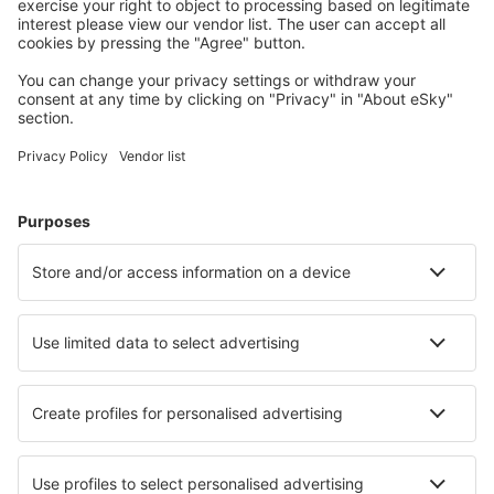
Planera din resa
Billiga flyg
Weekendresor
Resor
Boende
Flyg+Hotell
Hotell
Transfer
Sevärdheter
Sportevenemang
Läs mer
Mobilapp