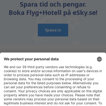
Spara tid och pengar.
Boka Flyg+Hotell på eSky.se!
Spana in
Ladda ner vår app
för att enkelt planera
dina resor