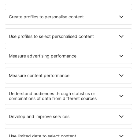
Flygbolag
SAS
Ryanair
Lufthansa
Norwegian
WizzAir
Om eSky
Köpvillkor
Mina bokningar
Integritetspolicy
Support och kontakt
Integritet