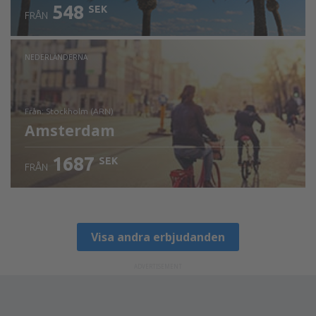
548
SEK
FRÅN
NEDERLÄNDERNA
från: Stockholm (ARN)
Amsterdam
1687
SEK
FRÅN
Visa detaljer
Visa andra erbjudanden
ADVERTISEMENT