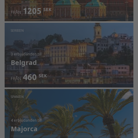
1205
SEK
FRÅN
SERBIEN
3 erbjudanden
till
Belgrad
460
SEK
FRÅN
SPANIEN
4 erbjudanden
till
Majorca