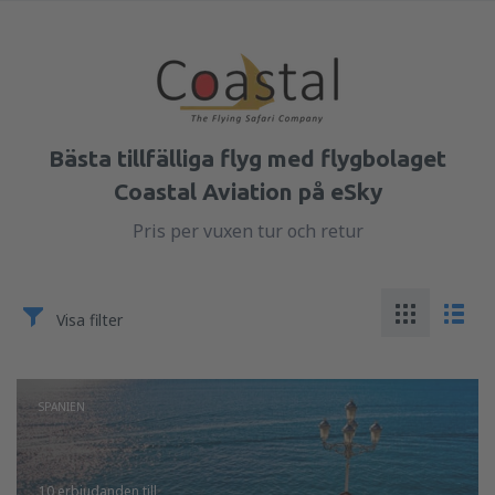
Bästa tillfälliga flyg med flygbolaget
Coastal Aviation på eSky
Pris per vuxen tur och retur
Visa filter
SPANIEN
10 erbjudanden
till