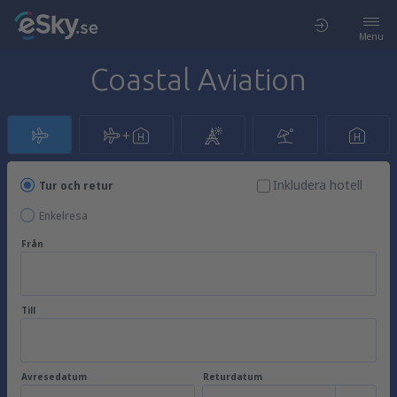
Menu
Coastal Aviation
Inkludera hotell
Tur och retur
Enkelresa
Från
Till
Avresedatum
Returdatum