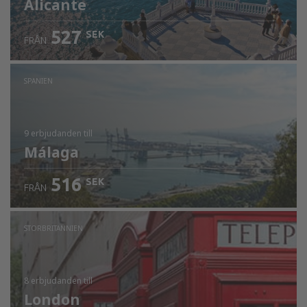
Alicante
527
SEK
FRÅN
SPANIEN
9 erbjudanden
till
Málaga
516
SEK
FRÅN
STORBRITANNIEN
8 erbjudanden
till
London