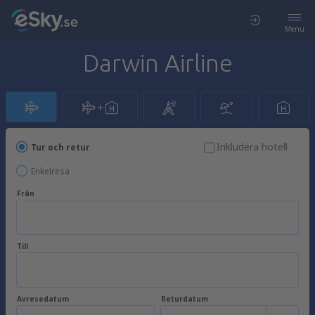
Menu
Darwin Airline
Inkludera hotell
Tur och retur
Enkelresa
Från
Till
Avresedatum
Returdatum