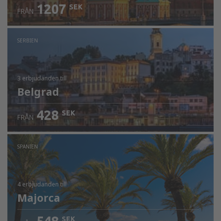
1207
SEK
FRÅN
SERBIEN
3 erbjudanden
till
Belgrad
428
SEK
FRÅN
SPANIEN
4 erbjudanden
till
Majorca
SEK