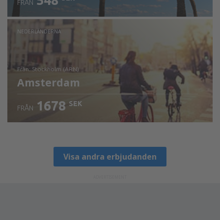
548
FRÅN
NEDERLÄNDERNA
från: Stockholm (ARN)
Amsterdam
1678
SEK
FRÅN
Visa detaljer
Visa andra erbjudanden
ADVERTISEMENT