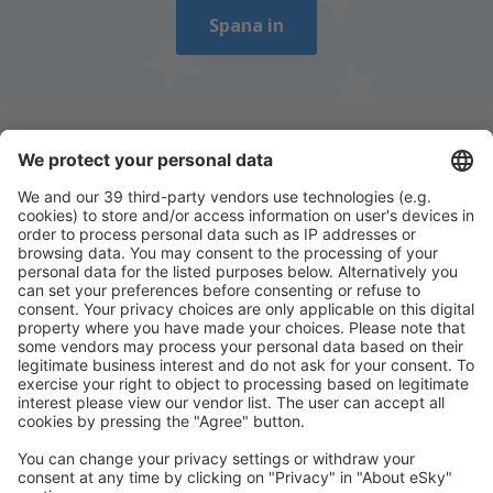
Spana in
Ladda ner vår app
för att enkelt planera
dina resor
Planera din resa