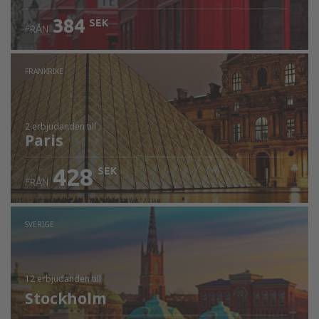
384
SEK
FRÅN
FRANKRIKE
2 erbjudanden
till
Paris
428
SEK
FRÅN
SVERIGE
12 erbjudanden
till
Stockholm