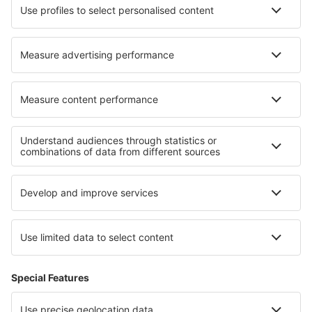
Norwegian
WizzAir
Om eSky
Köpvillkor
Mina bokningar
Integritetspolicy
Support och kontakt
Integritet
Länder