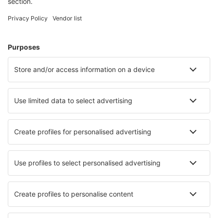
Billiga flyg
Weekendresor
Resor
Boende
Flyg+Hotell
Hotell
Transfer
Sevärdheter
Sportevenemang
Läs mer
Mobilapp
Flygbolag
SAS
Ryanair
Lufthansa