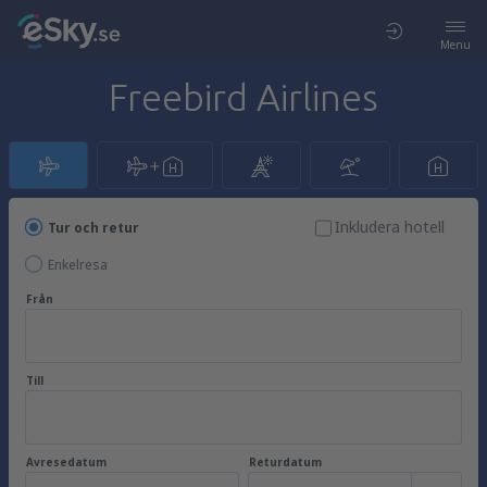
Menu
Freebird Airlines
Inkludera hotell
Tur och retur
Enkelresa
Från
Till
Avresedatum
Returdatum