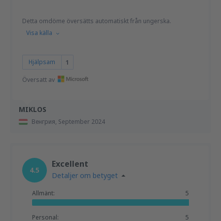
Detta omdöme översätts automatiskt från ungerska.
Visa källa
Hjälpsam
1
Översatt av
MIKLOS
Венгрия,
September 2024
Excellent
4.5
Detaljer om betyget
Allmänt:
5
Personal:
5