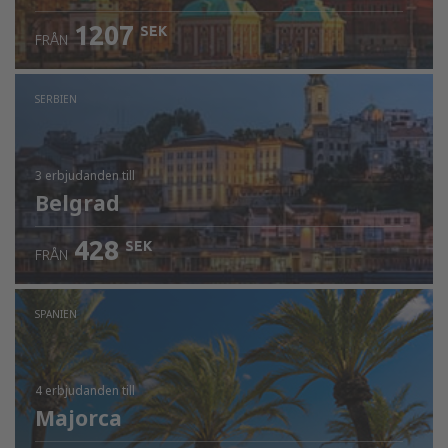
1207
SEK
FRÅN
SERBIEN
3 erbjudanden
till
Belgrad
428
SEK
FRÅN
SPANIEN
4 erbjudanden
till
Majorca