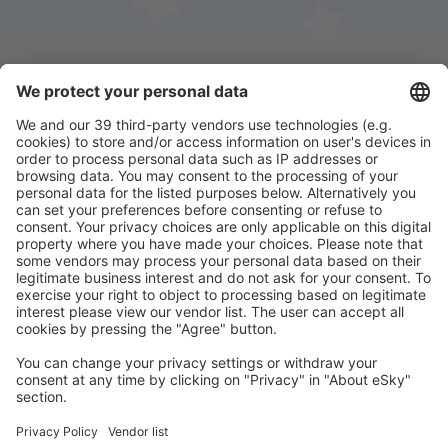
Ladda ner vår app
för att enkelt planera
dina resor
Planera din resa
Billiga flyg
Weekendresor