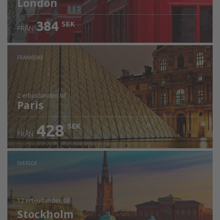
London
384
SEK
FRÅN
FRANKRIKE
2 erbjudanden
till
Paris
428
SEK
FRÅN
SVERIGE
12 erbjudanden
till
Stockholm