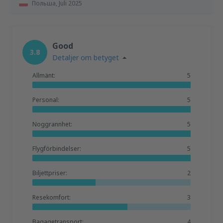
Польша,
Juli 2025
Good
3.8
Detaljer om betyget
Allmänt:
5
Personal:
5
Noggrannhet:
5
Flygförbindelser:
5
Biljettpriser:
2
Resekomfort:
3
Bagagetransport:
4