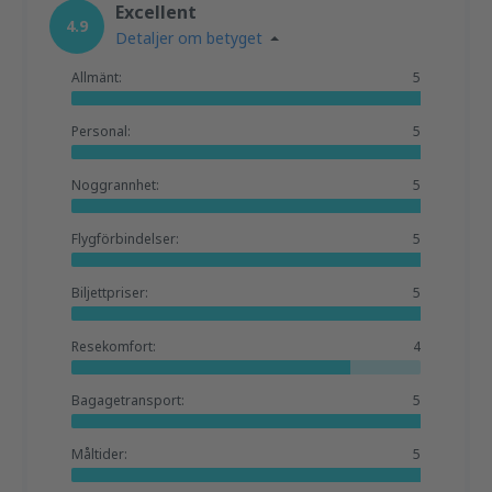
Excellent
4.9
Detaljer om betyget
Allmänt:
5
Personal:
5
Noggrannhet:
5
Flygförbindelser:
5
Biljettpriser:
5
Resekomfort:
4
Bagagetransport:
5
Måltider:
5