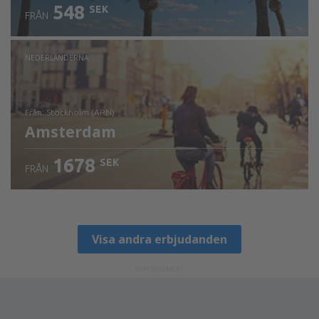
548
SEK
FRÅN
NEDERLÄNDERNA
från: Stockholm (ARN)
Amsterdam
1678
SEK
FRÅN
Visa detaljer
Visa andra erbjudanden
ADVERTISEMENT