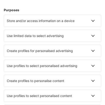
Resor
Boende
Flyg+Hotell
Hotell
Transfer
Sevärdheter
Sportevenemang
Läs mer
Mobilapp
Flygbolag
SAS
Ryanair
Lufthansa
Norwegian
WizzAir