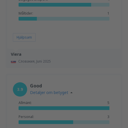
Måltider:
1
Hjälpsam
Viera
Словакия,
Juni 2025
Good
3.9
Detaljer om betyget
Allmänt:
5
Personal:
3