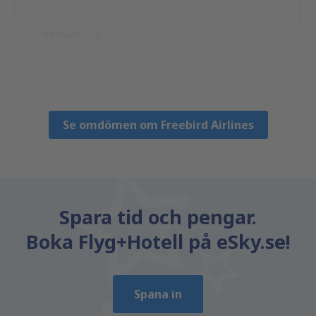
Hjälpsam
4
Marius Daniel
Великобритания,
September 2023
Se omdömen om Freebird Airlines
Spara tid och pengar.
Boka Flyg+Hotell på eSky.se!
Spana in