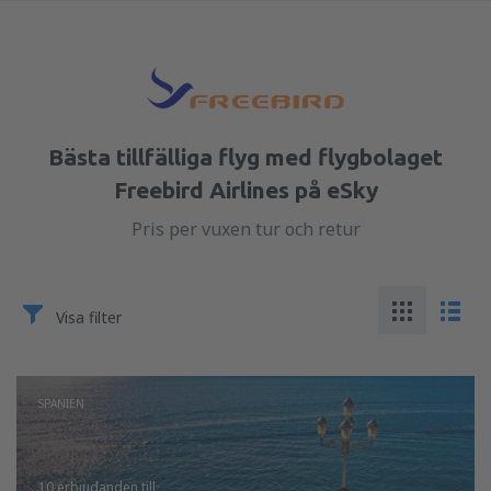
Bästa tillfälliga flyg med flygbolaget
Freebird Airlines på eSky
Pris per vuxen tur och retur
Visa filter
SPANIEN
10 erbjudanden
till