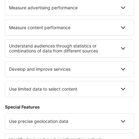
Om eSky
Köpvillkor
Mina bokningar
Integritetspolicy
Support och kontakt
Integritet
Länder
Internationella sidor
eSky.eu
eSky.com
eDestinos.com