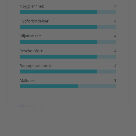
Noggrannhet:
4
Flygförbindelser:
4
Biljettpriser:
4
Resekomfort:
4
Bagagetransport:
4
Måltider:
3
Hjälpsam
1
Tendai
Amerikas Förenta Stater,
Mars 2020