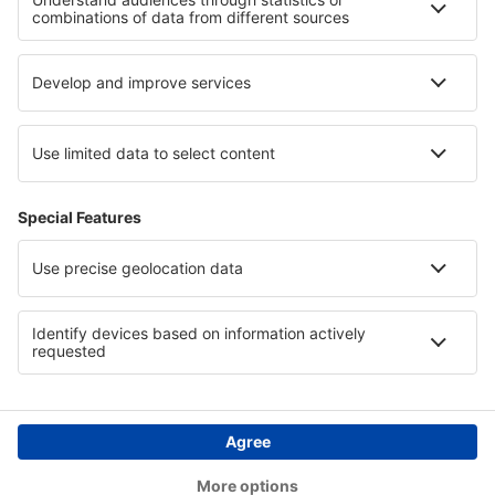
Integritet
Länder
Internationella sidor
eSky.eu
eSky.com
eDestinos.com