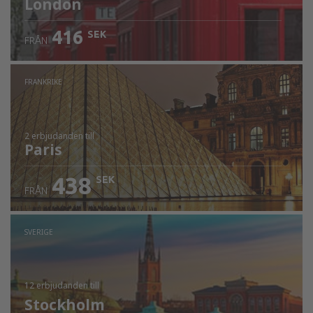
London
416
SEK
FRÅN
FRANKRIKE
2 erbjudanden
till
Paris
438
SEK
FRÅN
SVERIGE
12 erbjudanden
till
Stockholm