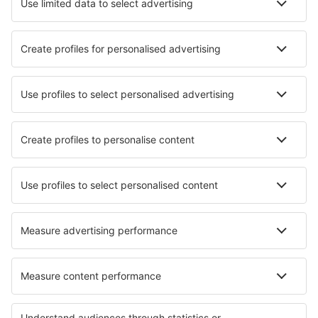
Sevärdheter
Sportevenemang
Läs mer
Mobilapp
Flygbolag
SAS
Ryanair
Lufthansa
Norwegian
WizzAir
Om eSky
Köpvillkor
Mina bokningar
Integritetspolicy
Support och kontakt