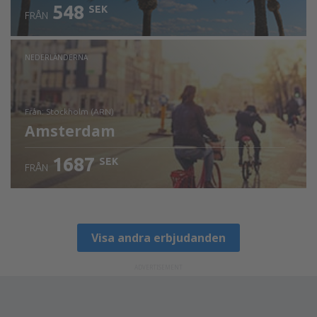
548
SEK
FRÅN
NEDERLÄNDERNA
från: Stockholm (ARN)
Amsterdam
1687
SEK
FRÅN
Visa detaljer
Visa andra erbjudanden
ADVERTISEMENT