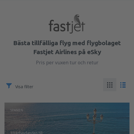
Bästa tillfälliga flyg med flygbolaget
Fastjet Airlines på eSky
Pris per vuxen tur och retur
Visa filter
SPANIEN
10 erbjudanden
till