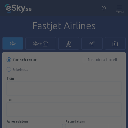
Menu
Fastjet Airlines
Inkludera hotell
Tur och retur
Enkelresa
Från
Till
Avresedatum
Returdatum