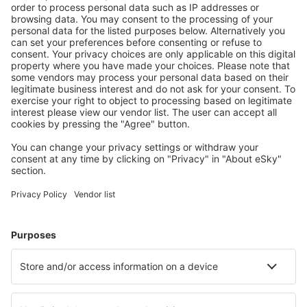
Ladda ner vår app
för att enkelt planera
dina resor
Planera din resa
Billiga flyg
Weekendresor
Resor
Boende
Flyg+Hotell
Hotell
Transfer