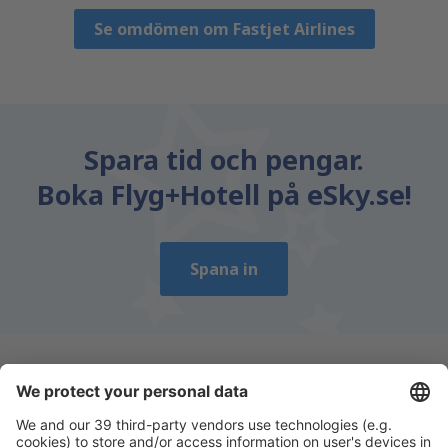
Se omdömen om Fastjet Airlines
Spara tid och pengar.
Boka Flyg+Hotell på eSky.se!
Spana in