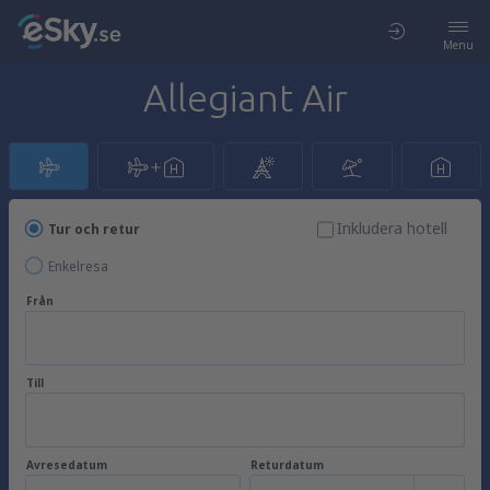
Menu
Allegiant Air
Inkludera hotell
Tur och retur
Enkelresa
Från
Till
Avresedatum
Returdatum