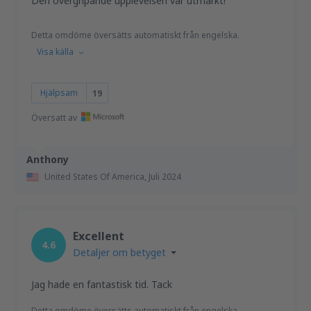
Den övergripande upplevelsen var utmärkt!
Detta omdöme översätts automatiskt från engelska.
Visa källa
Hjälpsam
19
Översatt av
Anthony
United States Of America,
Juli 2024
Excellent
4.6
Detaljer om betyget
Jag hade en fantastisk tid. Tack
Detta omdöme översätts automatiskt från engelska.