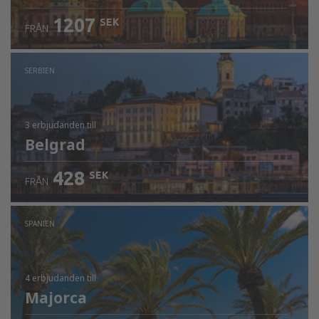
1207
SEK
FRÅN
SERBIEN
3 erbjudanden
till
Belgrad
428
SEK
FRÅN
SPANIEN
4 erbjudanden
till
Majorca