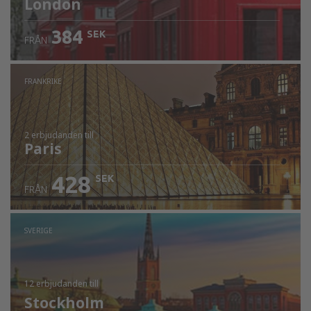
London
384
SEK
FRÅN
FRANKRIKE
2 erbjudanden
till
Paris
428
SEK
FRÅN
SVERIGE
12 erbjudanden
till
Stockholm