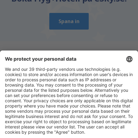
Spana in
Ladda ner vår app
för att enkelt planera
dina resor