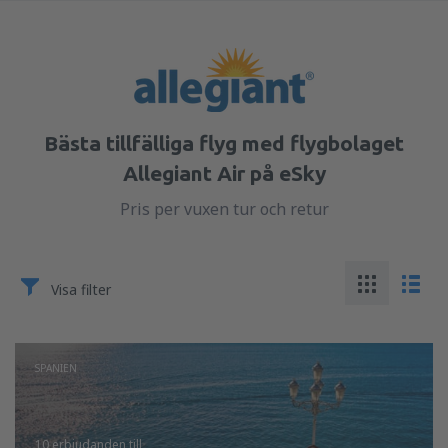
Bästa tillfälliga flyg med flygbolaget
Allegiant Air på eSky
Pris per vuxen tur och retur
Visa filter
SPANIEN
10 erbjudanden
till