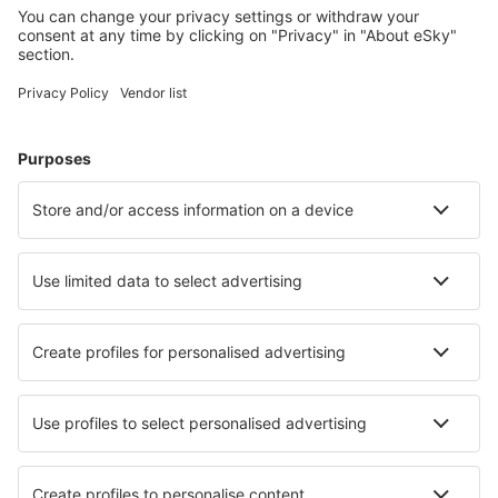
Planera din resa
Billiga flyg
Weekendresor
Resor
Boende
Flyg+Hotell
Hotell
Transfer
Sevärdheter
Sportevenemang
Läs mer
Mobilapp
Flygbolag
SAS
Ryanair