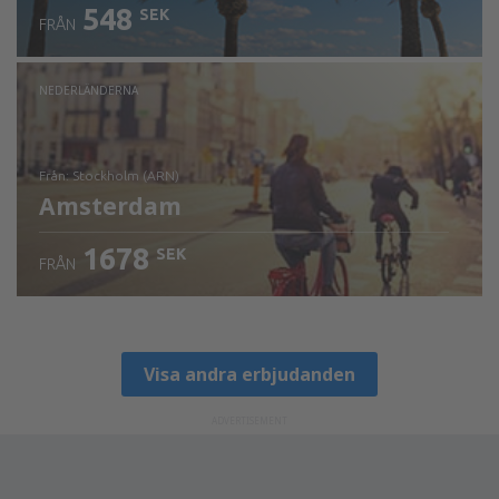
548
SEK
FRÅN
NEDERLÄNDERNA
från: Stockholm (ARN)
Amsterdam
1678
SEK
FRÅN
Visa detaljer
Visa andra erbjudanden
ADVERTISEMENT