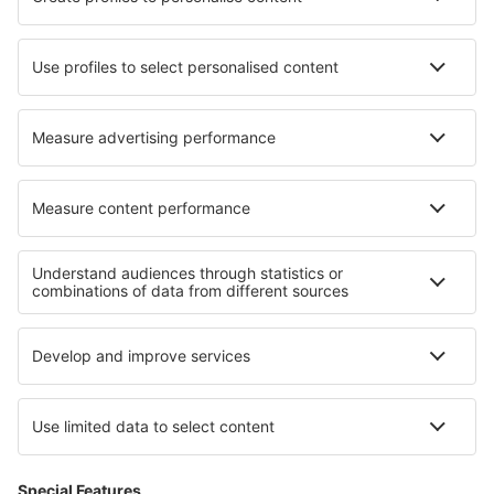
Lufthansa
Norwegian
WizzAir
Om eSky
Köpvillkor
Mina bokningar
Integritetspolicy
Support och kontakt
Integritet