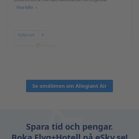
Visa källa
Hjälpsam
7
Översatt av
MARIA
United States Of America,
Juni 2024
Se omdömen om Allegiant Air
Spara tid och pengar.
Boka Flyg+Hotell på eSky.se!