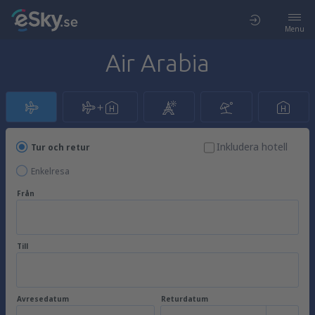
Menu
Air Arabia
Inkludera hotell
Tur och retur
Enkelresa
Från
Till
Avresedatum
Returdatum