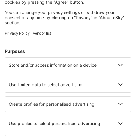
Planera din resa
Billiga flyg
Weekendresor
Resor
Boende
Flyg+Hotell
Hotell
Transfer
Sevärdheter
Sportevenemang
Läs mer
Mobilapp
Flygbolag
SAS