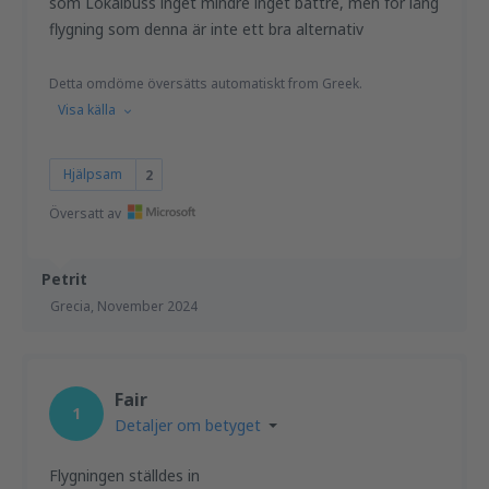
som Lokalbuss inget mindre inget bättre, men för lång
flygning som denna är inte ett bra alternativ
Detta omdöme översätts automatiskt from Greek.
Visa källa
Hjälpsam
2
Översatt av
Petrit
Grecia,
November 2024
Fair
1
Detaljer om betyget
Flygningen ställdes in