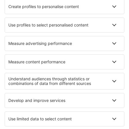
Ryanair
Lufthansa
Norwegian
WizzAir
Om eSky
Köpvillkor
Mina bokningar
Integritetspolicy
Support och kontakt
Integritet