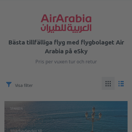
Bästa tillfälliga flyg med flygbolaget Air
Arabia på eSky
Pris per vuxen tur och retur
Visa filter
SPANIEN
10 erbjudanden
till