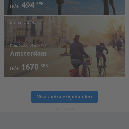
494
SEK
FRÅN
NEDERLÄNDERNA
från: Stockholm (ARN)
Amsterdam
1678
SEK
FRÅN
Visa detaljer
Visa andra erbjudanden
ADVERTISEMENT