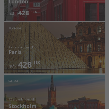
London
428
SEK
FRÅN
FRANKRIKE
2 erbjudanden
till
Paris
428
SEK
FRÅN
SVERIGE
12 erbjudanden
till
Stockholm