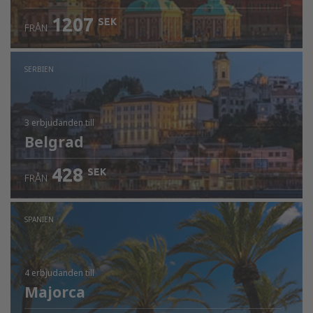
1207
SEK
FRÅN
SERBIEN
3 erbjudanden
till
Belgrad
428
SEK
FRÅN
SPANIEN
4 erbjudanden
till
Majorca