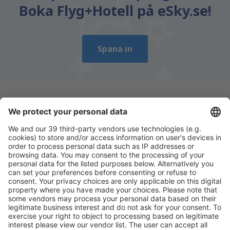
Boka Flyg+Hotell på eSky.se!
Spana in
Ladda ner vår app
för att enkelt planera
dina resor