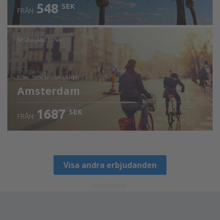
548
SEK
FRÅN
NEDERLÄNDERNA
från: Stockholm (ARN)
Amsterdam
1687
SEK
FRÅN
Visa detaljer
Visa andra erbjudanden
ADVERTISEMENT