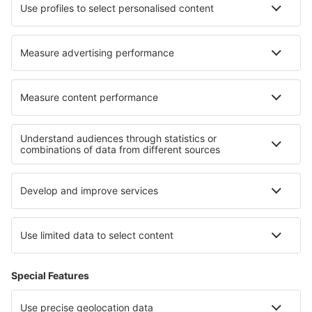
Norwegian
WizzAir
Om eSky
Köpvillkor
Mina bokningar
Integritetspolicy
Support och kontakt
Integritet
Länder