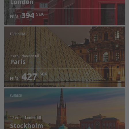
London
394
SEK
FRÅN
FRANKRIKE
2 erbjudanden
till
Paris
427
SEK
FRÅN
SVERIGE
12 erbjudanden
till
Stockholm