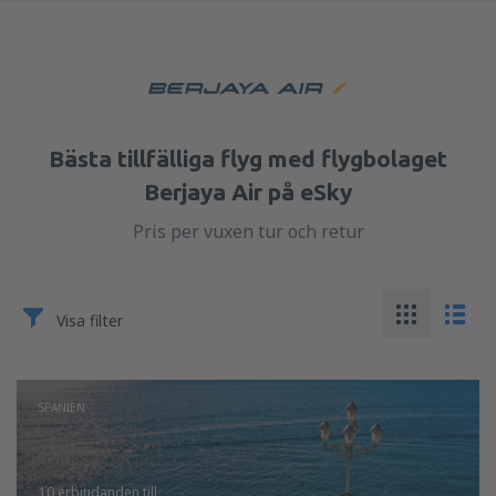
Bästa tillfälliga flyg med flygbolaget
Berjaya Air på eSky
Pris per vuxen tur och retur
Visa filter
SPANIEN
10 erbjudanden
till