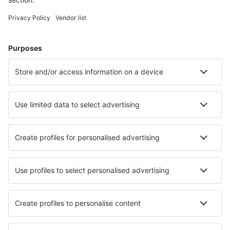
Weekendresor
Resor
Boende
Flyg+Hotell
Hotell
Transfer
Sevärdheter
Sportevenemang
Läs mer
Mobilapp
Flygbolag
SAS
Ryanair
Lufthansa