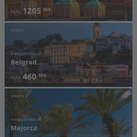
1205
SEK
FRÅN
SERBIEN
3 erbjudanden
till
Belgrad
460
SEK
FRÅN
SPANIEN
4 erbjudanden
till
Majorca