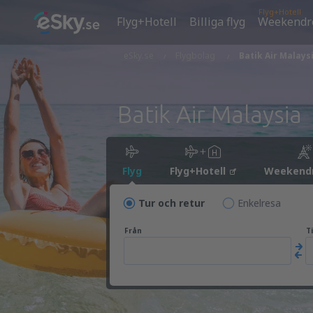
Flyg+Hotell
Flyg+Hotell
Billiga flyg
Weekendr
eSky.se
Flygbolag
Batik Air Malays
Batik Air Malaysia
Flyg
Flyg+Hotell
Weekend
Tur och retur
Enkelresa
Från
Ti