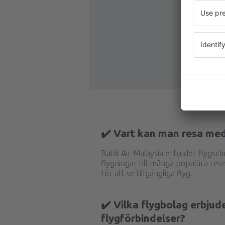
✔️ Vart kan man resa med
Batik Air Malaysia erbjuder flygs
flygningar till många populära re
för att se tillgängliga flyg.
✔️ Vilka flygbolag erbjud
flygförbindelser?