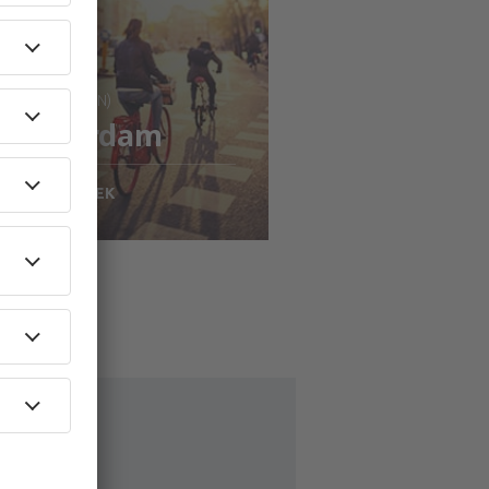
: Stockholm (ARN)
Amsterdam
1687
SEK
N
isa detaljer