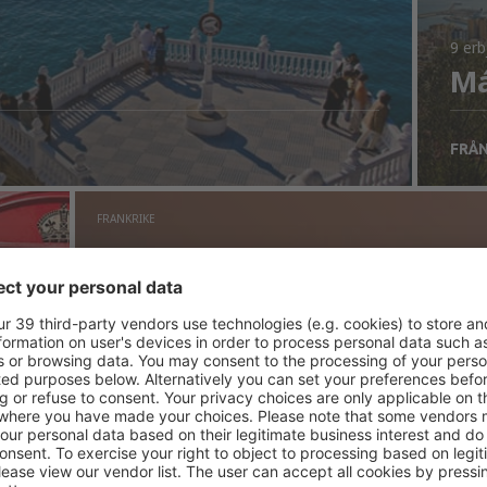
9 er
Má
FRÅ
FRANKRIKE