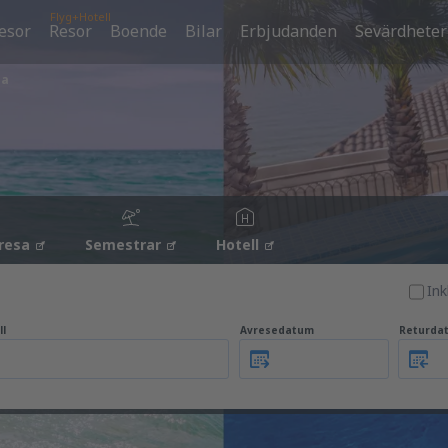
Flyg+Hotell
esor
Resor
Boende
Bilar
Erbjudanden
Sevärdheter
ia
resa
Semestrar
Hotell
Ink
ll
Avresedatum
Returda