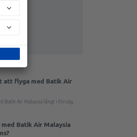
st att flyga med Batik Air
d Batik Air Malaysia långt i förväg.
g med Batik Air Malaysia
ans?