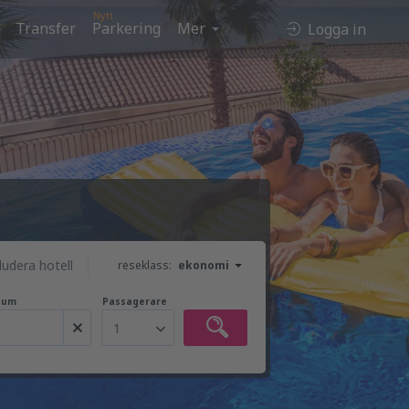
Nytt
Transfer
Parkering
Mer
Logga in
ludera hotell
reseklass:
ekonomi
tum
Passagerare
1