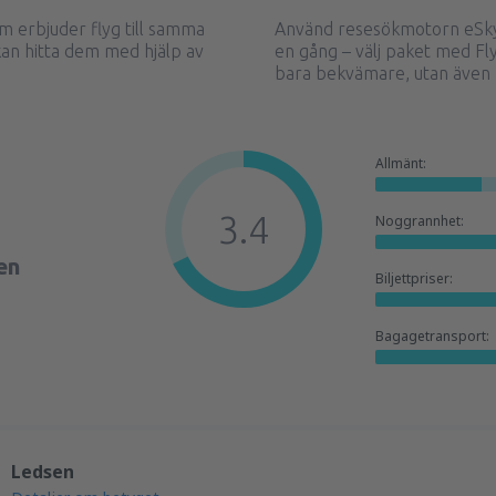
m erbjuder flyg till samma
Använd resesökmotorn eSky 
kan hitta dem med hjälp av
en gång – välj paket med Fly
bara bekvämare, utan även b
Allmänt:
3.4
Noggrannhet:
en
Biljettpriser:
Bagagetransport:
Ledsen