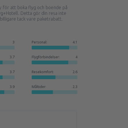
för att boka flyg och boende på
g+Hotell. Detta gör din resa inte
illigare tack vare paketrabatt.
3
Personal:
4.1
3.7
Flygförbindelser:
4
3.7
Resekomfort:
2.6
3.9
Måltider:
2.3