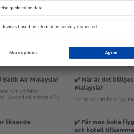
 Batik Air Malaysia?
✔️ När är det billiga
Malaysia?
chema som omfattar
smål. Använd sökmotorn eSky
Det är bäst att boka flyg me
er liknande
✔️ Får man boka fly
och hotell tillsamm