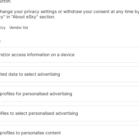
2 erbjudanden
till
Paris
427
SEK
FRÅN
SPANIEN
NEDERL