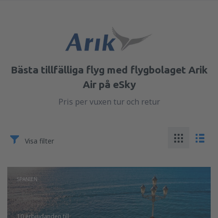
Bästa tillfälliga flyg med flygbolaget Arik
Air på eSky
Pris per vuxen tur och retur
Visa filter
SPANIEN
10 erbjudanden
till