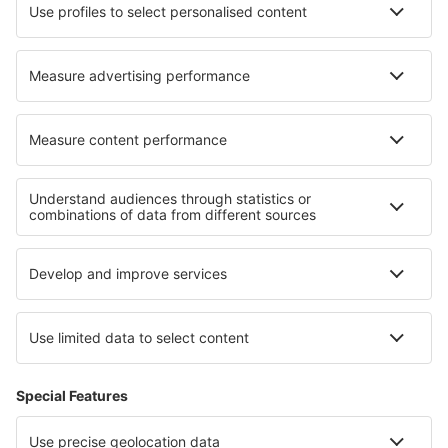
Norwegian
WizzAir
Om eSky
Köpvillkor
Mina bokningar
Integritetspolicy
Support och kontakt
Integritet
Länder