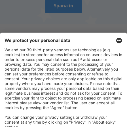
Spana in
Ladda ner vår app
för att enkelt planera
dina resor
Planera din resa
Billiga flyg