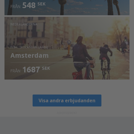
548
SEK
FRÅN
NEDERLÄNDERNA
från: Stockholm (ARN)
Amsterdam
1687
SEK
FRÅN
Visa detaljer
Visa andra erbjudanden
ADVERTISEMENT