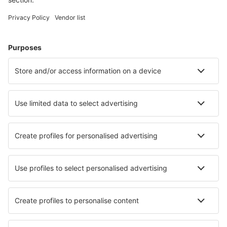
Weekendresor
Resor
Boende
Flyg+Hotell
Hotell
Transfer
Sevärdheter
Sportevenemang
Läs mer
Mobilapp
Flygbolag
SAS
Ryanair
Lufthansa