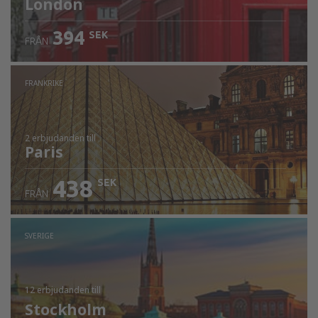
London
394
SEK
FRÅN
FRANKRIKE
2 erbjudanden
till
Paris
438
SEK
FRÅN
SVERIGE
12 erbjudanden
till
Stockholm