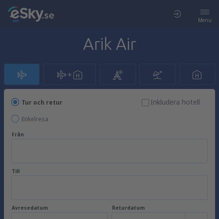
Menu
Arik Air
Inkludera hotell
Tur och retur
Enkelresa
Från
Till
Avresedatum
Returdatum