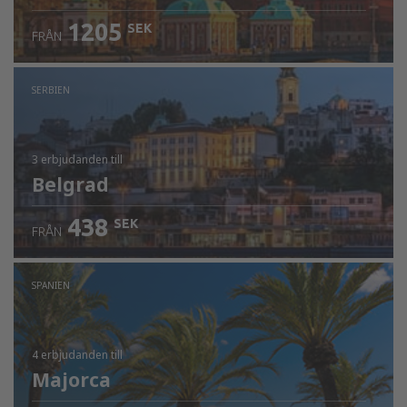
1205
SEK
FRÅN
SERBIEN
3 erbjudanden
till
Belgrad
438
SEK
FRÅN
SPANIEN
4 erbjudanden
till
Majorca