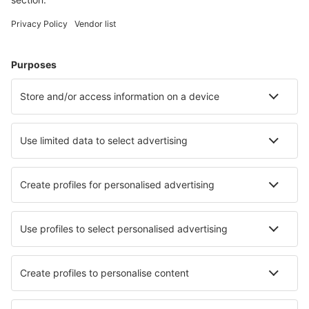
Weekendresor
Resor
Boende
Flyg+Hotell
Hotell
Transfer
Sevärdheter
Sportevenemang
Läs mer
Mobilapp
Flygbolag
SAS
Ryanair
Lufthansa