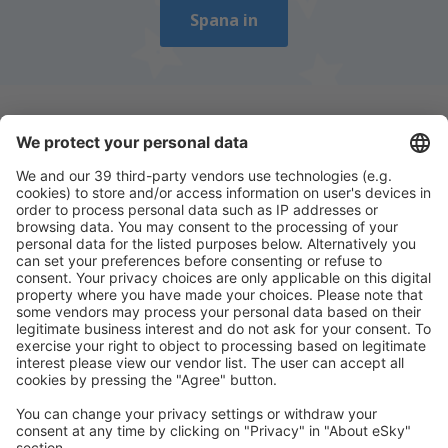
Spana in
Ladda ner vår app
för att enkelt planera
dina resor
Planera din resa
Billiga flyg