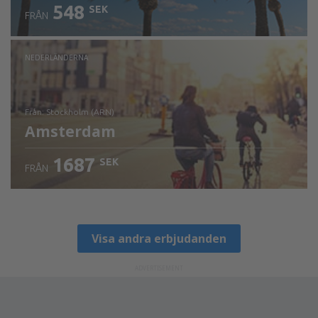
548
SEK
FRÅN
NEDERLÄNDERNA
från: Stockholm (ARN)
Amsterdam
1687
SEK
FRÅN
Visa detaljer
Visa andra erbjudanden
ADVERTISEMENT