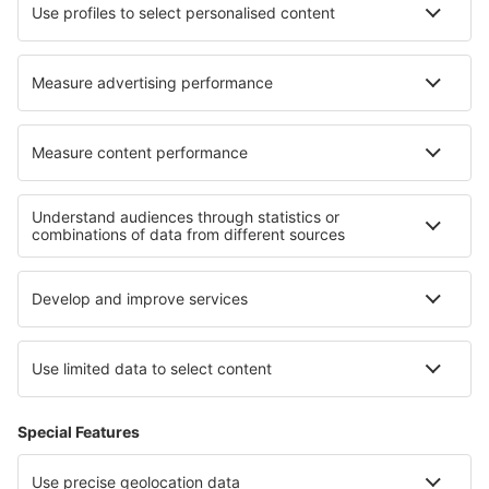
Norwegian
WizzAir
Om eSky
Köpvillkor
Mina bokningar
Integritetspolicy
Support och kontakt
Integritet
Länder