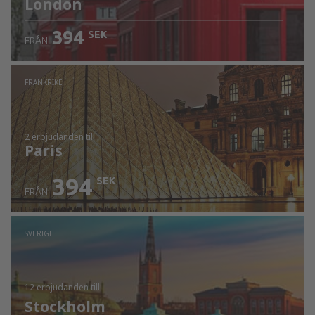
London
394
SEK
FRÅN
FRANKRIKE
2 erbjudanden
till
Paris
394
SEK
FRÅN
SVERIGE
12 erbjudanden
till
Stockholm