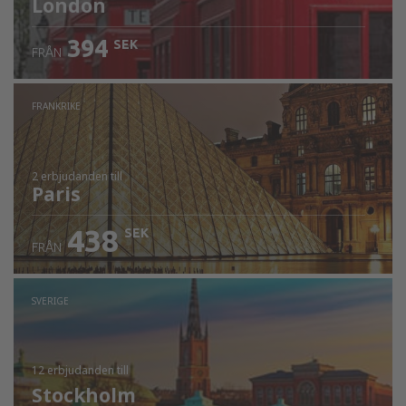
London
394
SEK
FRÅN
FRANKRIKE
2 erbjudanden
till
Paris
438
SEK
FRÅN
SVERIGE
12 erbjudanden
till
Stockholm