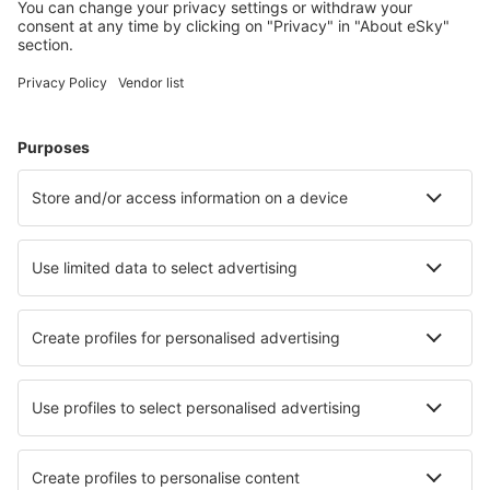
Planera din resa
Billiga flyg
Weekendresor
Resor
Boende
Flyg+Hotell
Hotell
Transfer
Sevärdheter
Sportevenemang
Läs mer
Mobilapp
Flygbolag
SAS
Ryanair