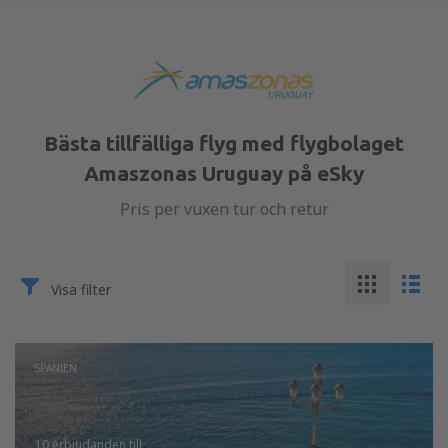
Bästa tillfälliga flyg med flygbolaget
Amaszonas Uruguay på eSky
Pris per vuxen tur och retur
Visa filter
SPANIEN
10 erbjudanden
till