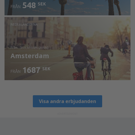
548
SEK
FRÅN
NEDERLÄNDERNA
från: Stockholm (ARN)
Amsterdam
1687
SEK
FRÅN
Visa detaljer
Visa andra erbjudanden
ADVERTISEMENT