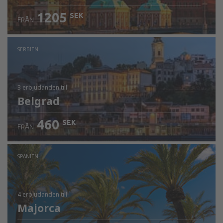
1205
SEK
FRÅN
SERBIEN
3 erbjudanden
till
Belgrad
460
SEK
FRÅN
SPANIEN
4 erbjudanden
till
Majorca