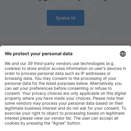
Spana in
Ladda ner vår app
för att enkelt planera
dina resor