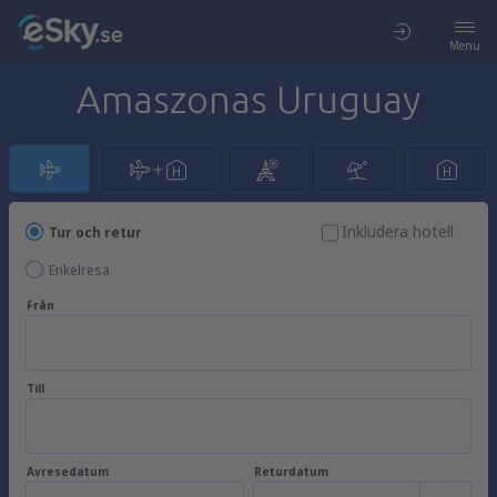
Menu
Amaszonas Uruguay
Inkludera hotell
Tur och retur
Enkelresa
Från
Till
Avresedatum
Returdatum