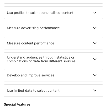
Lufthansa
Norwegian
WizzAir
Om eSky
Köpvillkor
Mina bokningar
Integritetspolicy
Support och kontakt
Integritet