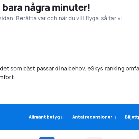
å bara några minuter!
an. Berätta var och när du vill flyga, så tar vi
 det som bäst passar dina behov. eSkys ranking omfat
omfort.
Allmänt betyg
Antal recensioner
Biljett