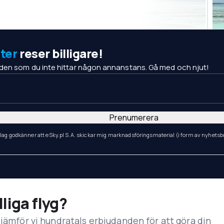
ter
reser billigare!
den som du inte hittar någon annanstans. Gå med och njut!
Prenumerera
Jag godkänner att eSky.pl S.A. skickar mig marknadsföringsmaterial (i form av nyhetsbr
lliga flyg?
 jämför vi hundratals erbjudanden för att göra din