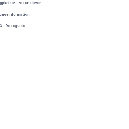
ygplatser - recensioner
gageinformation
Q - Reseguide