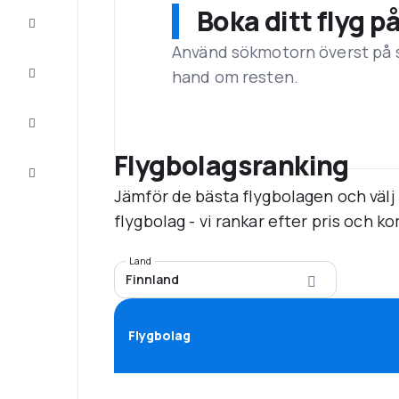
Boka ditt flyg p
Erbjudanden
Använd sökmotorn överst på sid
Fullfölj
hand om resten.
resan
Inspiration
och tips
Flygbolagsranking
Kundservice
Jämför de bästa flygbolagen och välj
flygbolag - vi rankar efter pris och k
Land
Finnland
Flygbolag