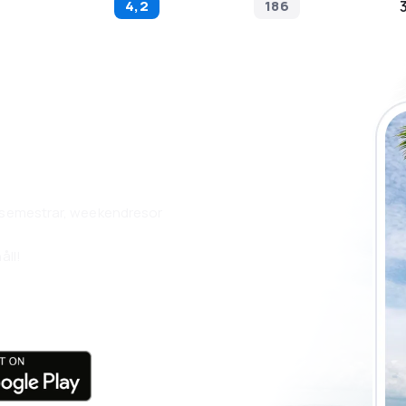
4,2
186
 vår eSky-app
ekvämare.
, semestrar, weekendresor
åll!