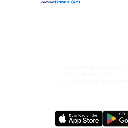
Finnair
(
AY
)
Psst! Ladda ner
och res ännu b
Nya erbjudanden varje dag: flyg
Enkel bokningshantering
Allt som behövs, alltid inom räckh