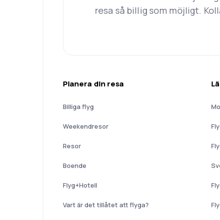
resa så billig som möjligt. Koll
Planera din resa
Lä
Billiga flyg
Mo
Weekendresor
Fl
Resor
Fl
Boende
Sv
Flyg+Hotell
Fl
Vart är det tillåtet att flyga?
Fl