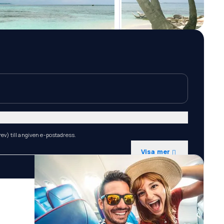
ev) till angiven e-postadress.
Visa mer