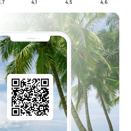
3,7
4,1
4,5
4,6