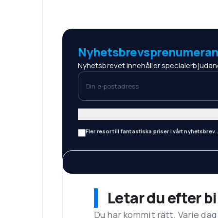
Nyhetsbrevsprenumeran
Nyhetsbrevet innehåller specialerbjudan
Din e-postadress
Fler resor till fantastiska priser i vårt nyhetsbrev.
Letar du efter bi
Du har kommit rätt. Varje dag