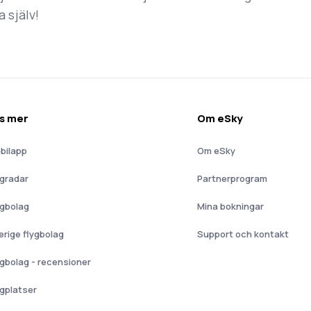
a själv!
s mer
Om eSky
bilapp
Om eSky
ygradar
Partnerprogram
ygbolag
Mina bokningar
erige flygbolag
Support och kontakt
ygbolag - recensioner
ygplatser