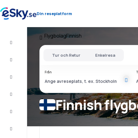
Din reseplatform
Flygbolag
Finnish
Flyg+Hotell
Tur och Retur
Enkelresa
Billiga
flyg
Från
T
Resor
Sista
minuten
Finnish flyg
Weekendresor
Boende