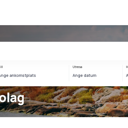
ill
Utresa
H
bolag