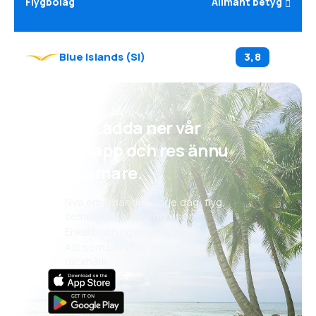
Flygbolag
Allmänt betyg
Blue Islands
(
SI
)
3,8
Psst! Ladda ner vår
eSky-app och res ännu
bekvämare.
Nya erbjudanden varje dag: flyg,
semestrar, weekendresor
Enkel bokningshantering
Allt som behövs, alltid inom
räckhåll!