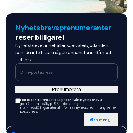
Nyhetsbrevsprenumeranter
reser billigare!
Nyhetsbrevet innehåller specialerbjudanden
som du inte hittar någon annanstans. Gå med
och njut!
Din e-postadress
Prenumerera
Fler resor till fantastiska priser i vårt nyhetsbrev.
Jag
godkänner att eSky.pl S.A. skickar mig
marknadsföringsmaterial (i form av nyhetsbrev) till angiven e-
postadress.
Visa mer