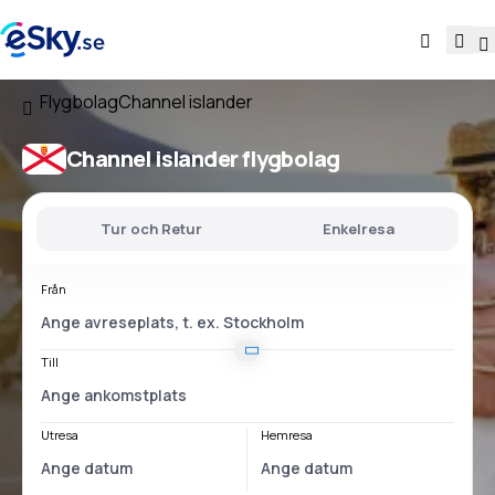
Flygbolag
Channel islander
Channel islander flygbolag
Tur och Retur
Enkelresa
Från
Till
Utresa
Hemresa