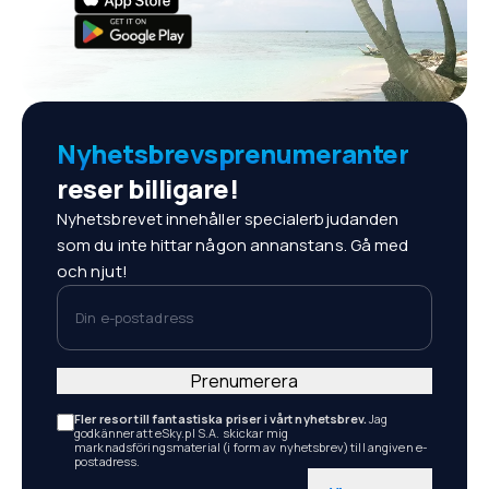
Nyhetsbrevsprenumeranter
reser billigare!
Nyhetsbrevet innehåller specialerbjudanden
som du inte hittar någon annanstans. Gå med
och njut!
Din e-postadress
Prenumerera
Fler resor till fantastiska priser i vårt nyhetsbrev.
Jag
godkänner att eSky.pl S.A. skickar mig
marknadsföringsmaterial (i form av nyhetsbrev) till angiven e-
postadress.