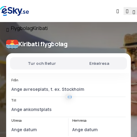
Flygbolag
Kiribati
Kiribati flygbolag
Tur och Retur
Enkelresa
Från
Till
Utresa
Hemresa