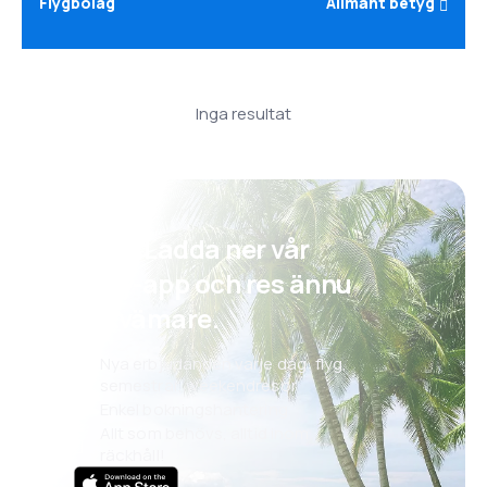
Flygbolag
Allmänt betyg
Inga resultat
Psst! Ladda ner vår
eSky-app och res ännu
bekvämare.
Nya erbjudanden varje dag: flyg,
semestrar, weekendresor
Enkel bokningshantering
Allt som behövs, alltid inom
räckhåll!