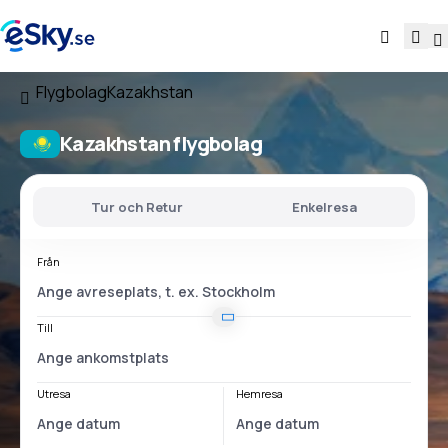
Flygbolag
Kazakhstan
Kazakhstan flygbolag
Tur och Retur
Enkelresa
Från
Till
Utresa
Hemresa