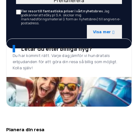
Prenumerera
Fler resor till fantastiska priser i vårt nyhetsbrev.
Jag
godkänner att eSky.pl S.A. skickar mig
marknadsföringsmaterial (i form av nyhetsbrev) till angiven e-
postadress.
Visa mer
Letar du efter billiga flyg?
Du har kommit rätt. Varje dag jämför vi hundratals
erbjudanden för att göra din resa så billig som möjligt.
Kolla själv!
Planera din resa