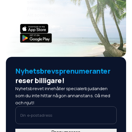
semestrar, weekendresor
Enkel bokningshantering
Allt som behövs, alltid inom
räckhåll!
Nyhetsbrevsprenumeranter
reser billigare!
Nyhetsbrevet innehåller specialerbjudanden
som du inte hittar någon annanstans. Gå med
och njut!
Din e-postadress