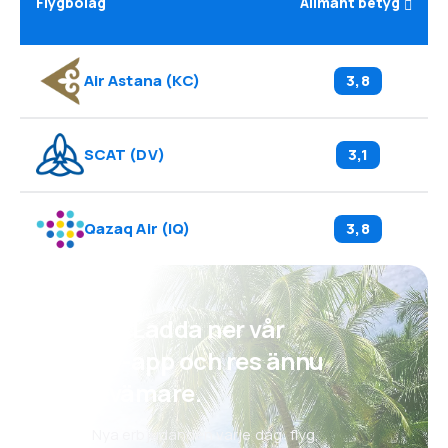
Flygbolag
Allmänt betyg
Air Astana
(
KC
)
3,8
SCAT
(
DV
)
3,1
Qazaq Air
(
IQ
)
3,8
Psst! Ladda ner vår
eSky-app och res ännu
bekvämare.
Nya erbjudanden varje dag: flyg,