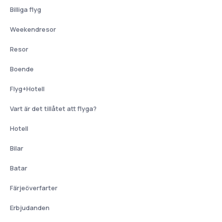
Billiga flyg
Weekendresor
Resor
Boende
Flyg+Hotell
Vart är det tillåtet att flyga?
Hotell
Bilar
Batar
Färjeöverfarter
Erbjudanden