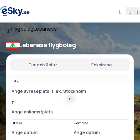
Flygbolag
Lebanese
Lebanese flygbolag
Tur och Retur
Enkelresa
Från
Till
Utresa
Hemresa