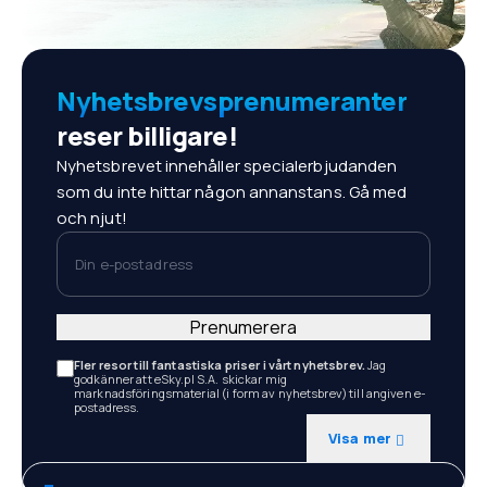
Nyhetsbrevsprenumeranter
reser billigare!
Nyhetsbrevet innehåller specialerbjudanden
som du inte hittar någon annanstans. Gå med
och njut!
Din e-postadress
Prenumerera
Fler resor till fantastiska priser i vårt nyhetsbrev.
Jag
godkänner att eSky.pl S.A. skickar mig
marknadsföringsmaterial (i form av nyhetsbrev) till angiven e-
postadress.
Visa mer