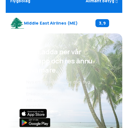
Flygbolag
Allmänt betyg
Middle East Airlines
(
ME
)
3,9
Psst! Ladda ner vår
eSky-app och res ännu
bekvämare.
Nya erbjudanden varje dag: flyg,
semestrar, weekendresor
Enkel bokningshantering
Allt som behövs, alltid inom
räckhåll!