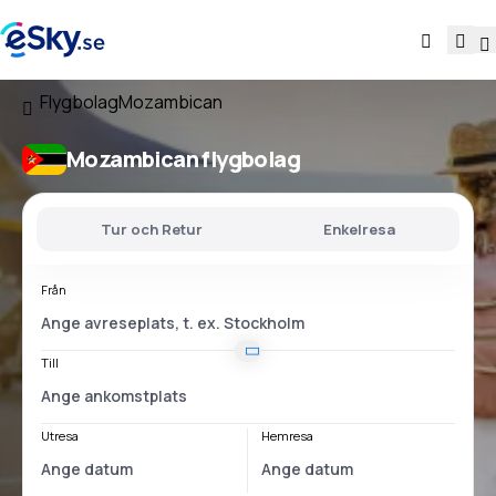
Flygbolag
Mozambican
Mozambican flygbolag
Tur och Retur
Enkelresa
Från
Till
Utresa
Hemresa