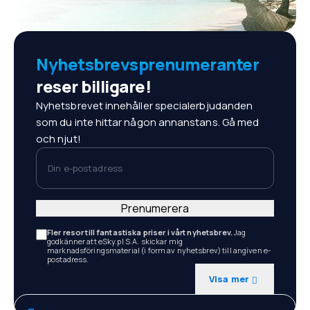
Nyhetsbrevsprenumeranter
reser billigare!
Nyhetsbrevet innehåller specialerbjudanden
som du inte hittar någon annanstans. Gå med
och njut!
Din e-postadress
Prenumerera
Fler resor till fantastiska priser i vårt nyhetsbrev.
Jag
godkänner att eSky.pl S.A. skickar mig
marknadsföringsmaterial (i form av nyhetsbrev) till angiven e-
postadress.
Visa mer