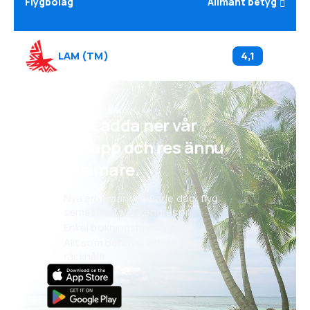
Flygbolag
Allmänt betyg
LAM
(
TM
)
4,1
Psst! Ladda ner vår
eSky-app och res ännu
bekvämare.
Nya erbjudanden varje dag: flyg,
semestrar, weekendresor
Enkel bokningshantering
Allt som behövs, alltid inom
räckhåll!