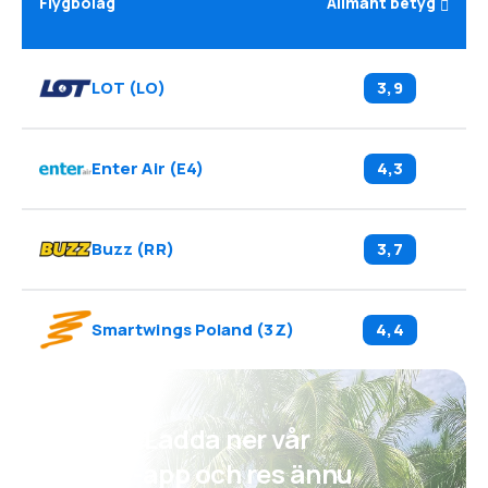
Flygbolag
Allmänt betyg
LOT
(
LO
)
3,9
Enter Air
(
E4
)
4,3
Buzz
(
RR
)
3,7
Smartwings Poland
(
3Z
)
4,4
Psst! Ladda ner vår
eSky-app och res ännu