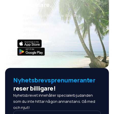
bekvämare.
Nya erbjudanden varje dag: flyg,
semestrar, weekendresor
Enkel bokningshantering
Allt som behövs, alltid inom
räckhåll!
Nyhetsbrevsprenumeranter
reser billigare!
Nyhetsbrevet innehåller specialerbjudanden
som du inte hittar någon annanstans. Gå med
och njut!
Din e-postadress