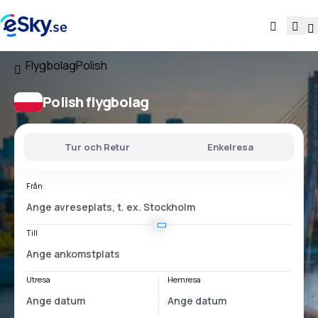
Flygbolag
Polish
Polish flygbolag
Tur och Retur
Enkelresa
Från
Till
Utresa
Hemresa