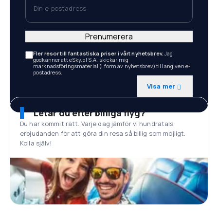
Prenumerera
Fler resor till fantastiska priser i vårt nyhetsbrev.
Jag
godkänner att eSky.pl S.A. skickar mig
marknadsföringsmaterial (i form av nyhetsbrev) till angiven e-
postadress.
Visa mer
Letar du efter billiga flyg?
Du har kommit rätt. Varje dag jämför vi hundratals
erbjudanden för att göra din resa så billig som möjligt.
Kolla själv!