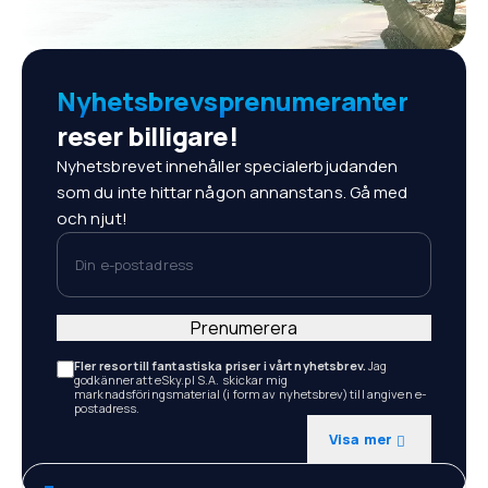
Nyhetsbrevsprenumeranter
reser billigare!
Nyhetsbrevet innehåller specialerbjudanden
som du inte hittar någon annanstans. Gå med
och njut!
Din e-postadress
Prenumerera
Fler resor till fantastiska priser i vårt nyhetsbrev.
Jag
godkänner att eSky.pl S.A. skickar mig
marknadsföringsmaterial (i form av nyhetsbrev) till angiven e-
postadress.
Visa mer