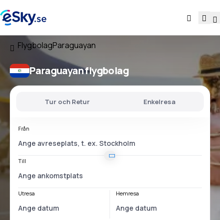
Flygbolag
Paraguayan
Paraguayan flygbolag
Tur och Retur
Enkelresa
Från
Till
Utresa
Hemresa