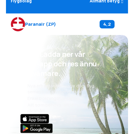
Flygbolag
Allmänt betyg
Paranair
(
ZP
)
4,2
Psst! Ladda ner vår
eSky-app och res ännu
bekvämare.
Nya erbjudanden varje dag: flyg,
semestrar, weekendresor
Enkel bokningshantering
Allt som behövs, alltid inom
räckhåll!