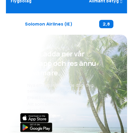
Flygbolag
Allmänt betyg
Solomon Airlines
(
IE
)
2,8
Psst! Ladda ner vår
eSky-app och res ännu
bekvämare.
Nya erbjudanden varje dag: flyg,
semestrar, weekendresor
Enkel bokningshantering
Allt som behövs, alltid inom
räckhåll!