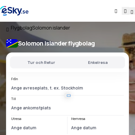
Flygbolag
Solomon islander
Solomon islander flygbolag
Tur och Retur
Enkelresa
Från
Till
Utresa
Hemresa