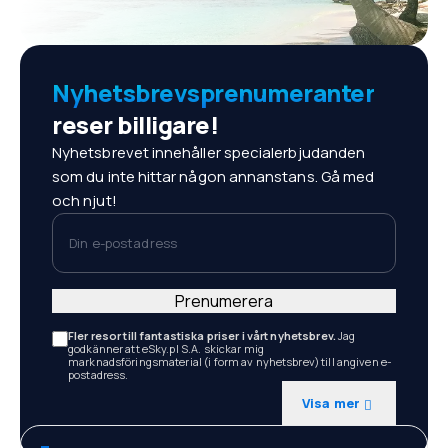
Nyhetsbrevsprenumeranter
reser billigare!
Nyhetsbrevet innehåller specialerbjudanden
som du inte hittar någon annanstans. Gå med
och njut!
Din e-postadress
Prenumerera
Fler resor till fantastiska priser i vårt nyhetsbrev.
Jag
godkänner att eSky.pl S.A. skickar mig
marknadsföringsmaterial (i form av nyhetsbrev) till angiven e-
postadress.
Visa mer