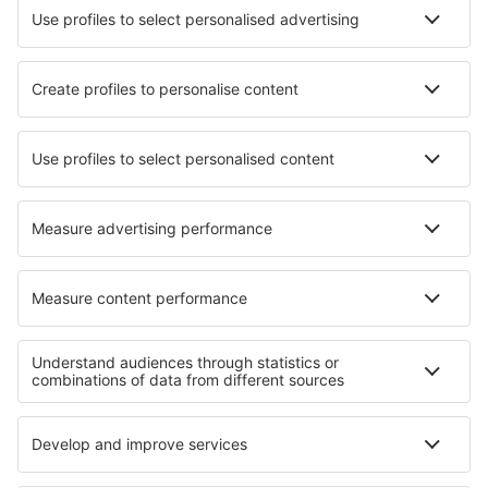
Hindon Airport (HDO)
Hubli Airport (HBX)
Imphal Airport (IMF)
Delhi Indira Gandhi (DEL)
Maa Danteswari flygplats (JGB)
Jaipur Intl Airport (JAI)
Jaisalmer Airport (JSA)
Jalgaon flygplats (JLG)
Toranagallu Jindal Vijaynagar (VDY)
Jodhpur Airport (JDH)
Dehradun Jolly Grant (DED)