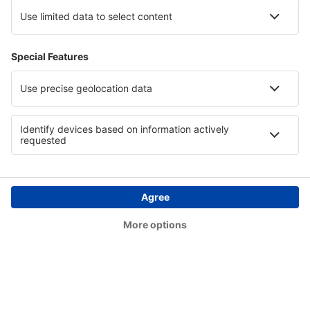
Jorhat Airport (JRH)
Keshod flygplats (IXK)
Gulbarga Kalaburagi (GBI)
Gandhidham Kandla (IXY)
Kannur International Airport (CNN)
Kanpur Airport (KNU)
Durgapur Kazi Nazrul Islam (RDP)
Khajuraho Airport (HJR)
Kolhapur Airport (KLH)
Kurnool (KJB)
Leh Kushok Bakula Rinpoche (IXL)