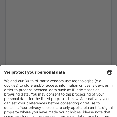
Ranchi Birsa Munda (IXR)
Kalikat Intl Airport (CCJ)
Chandigarh Airport (IXC)
Chennai Intl Airport (MAA)
Mumbai Chhatrapati Shivaji (BOM)
Aurangabad Chikkalthana (IXU)
Kochi Nedumbassery (COK)
Coimbatore Intl Airport (CJB)
Cuddapah Airport (CDP)
Udaipur Dabok (UDR)
Goa Dabolim (GOI)