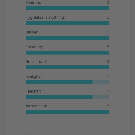
Väntrum:
5
Flygplatsens skyltning:
5
Butiker:
5
Parkering:
5
Hotellutbud:
5
Renlighet:
4
Tjänster:
4
Incheckning:
5