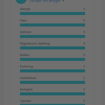
Detaljer om betyget
Allmänt:
5
Plats:
5
Väntrum:
5
Flygplatsens skyltning:
5
Butiker:
5
Parkering:
5
Hotellutbud:
5
Renlighet:
5
Tjänster:
5