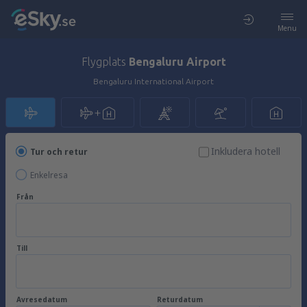
Menu
Flygplats
Bengaluru Airport
Bengaluru International Airport
Inkludera hotell
Tur och retur
Enkelresa
Från
Till
Avresedatum
Returdatum