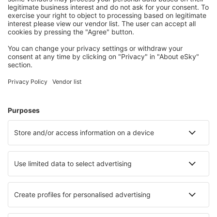
Indore Devi Ahilyabai Holkar (IDR)
Dibrugarh Airport (DIB)
Dimapur Apt. (DMU)
Diu Airport (DIU)
Jabalpur Dumna (JLR)
Dharamshala Gaggal (DHM)
Gaya Airport (GAY)
Gondia (GDB)
Gorakhpur Airport (GOP)
Jamnagar Govardhanpur (JGA)
Gwalior Airport (GWL)