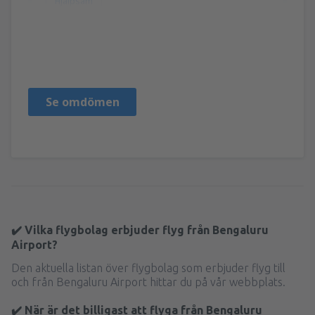
Hjälpsam
Ines
Croacia,
December 2024
Se omdömen
✔️ Vilka flygbolag erbjuder flyg från Bengaluru
Airport?
Den aktuella listan över flygbolag som erbjuder flyg till
och från Bengaluru Airport hittar du på vår webbplats.
✔️ När är det billigast att flyga från Bengaluru