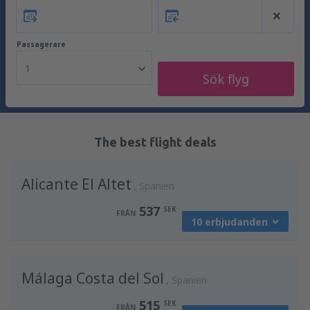
Passagerare
1
Sök flyg
The best flight deals
Alicante El Altet
Spanien
537
SEK
FRÅN
10 erbjudanden
från
Stockholm, Arlanda
(ARN)
Málaga Costa del Sol
624
Spanien
FRÅN
SEK
515
SEK
FRÅN