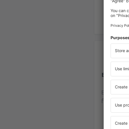
Re
Burgas Int
Betyg bas
från verkl