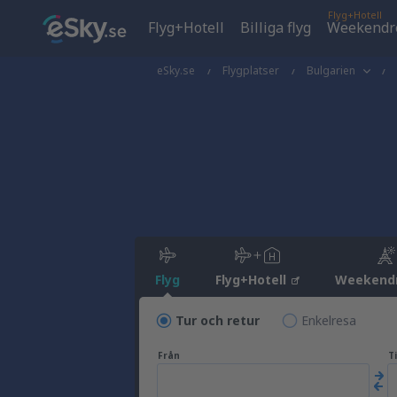
Flyg+Hotell
Flyg+Hotell
Billiga flyg
Weekendr
eSky.se
Flygplatser
Bulgarien
Flyg
Flyg+Hotell
Weekend
Tur och retur
Enkelresa
Från
Ti