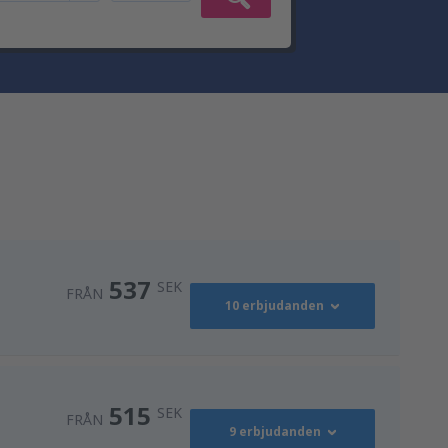
537
SEK
FRÅN
10 erbjudanden
624
)
FRÅN
SEK
515
SEK
FRÅN
9 erbjudanden