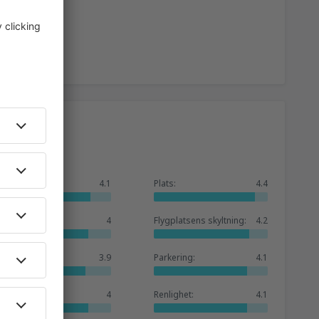
Allmänt:
4.1
Plats:
4.4
Väntrum:
4
Flygplatsens skyltning:
4.2
Butiker:
3.9
Parkering:
4.1
Hotellutbud:
4
Renlighet:
4.1