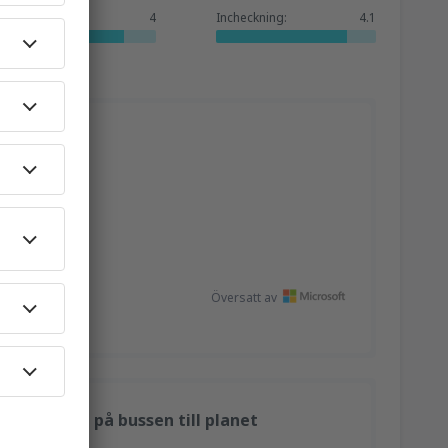
Tjänster:
4
Incheckning:
4.1
a.
Visa källa
Översatt av
i en timme på bussen till planet