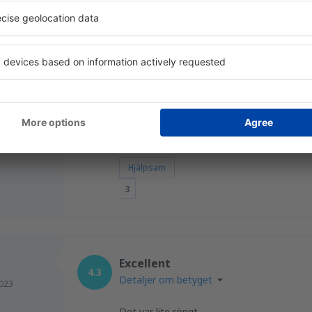
Det är inte okej när du blir kallad för "bo
på en buss som ska ta dig till planet, som, 
inte ens har landat på flygplatsen än. Efter 
buss och "boarding" efter ytterligare 20 mi
åtminstone på flygplatsen. Barnrummet va
Detta omdöme översätts automatiskt från slova
Hjälpsam
3
Excellent
4.3
Detaljer om betyget
023
Det var lite rörigt.