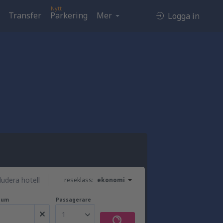
Nytt
Transfer
Parkering
Mer
Logga in
t
ludera hotell
reseklass:
ekonomi
tum
Passagerare
1