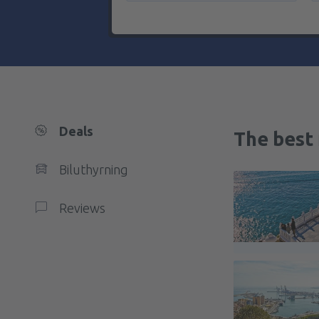
Deals
The best 
Biluthyrning
Reviews