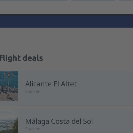
flight deals
Alicante El Altet
Spanien
Málaga Costa del Sol
från
Stockholm, Arlanda
(ARN
Spanien