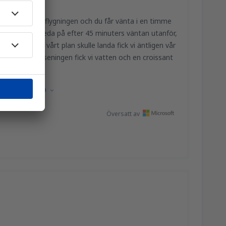
arding" för hela flygningen och du får vänta i en timme
vilket vi fick reda på efter 45 minuters väntan utanför,
att vi såg att vårt plan skulle landa fick vi äntligen vår
nuter. För förseningen fick vi vatten och en croissant
r jättebra.
kiska.
Visa källa
Översatt av