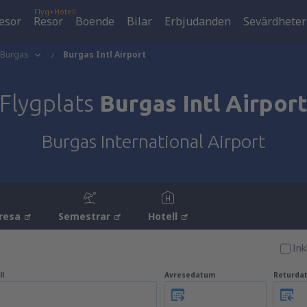
Flyg+Hotell
esor
Resor
Boende
Bilar
Erbjudanden
Sevärdheter
Burgas
Burgas Intl Airport
Flygplats
Burgas Intl Airpor
Burgas International Airport
resa
Semestrar
Hotell
Ink
ll
Avresedatum
Returda