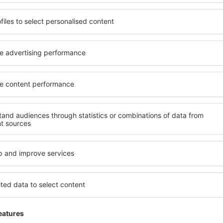
Excellent
5
Detaljer om betyget
024
Mycket effektiv
Detta omdöme översätts automatiskt från polsk
Hjälpsam
De tvingade oss att vänta utanför 
,
Juni 2024
4.6
Detaljer om betyget