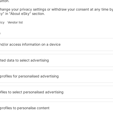
views
l Airport Flygplats
4.1
erat på
578 omdömen
iga användare