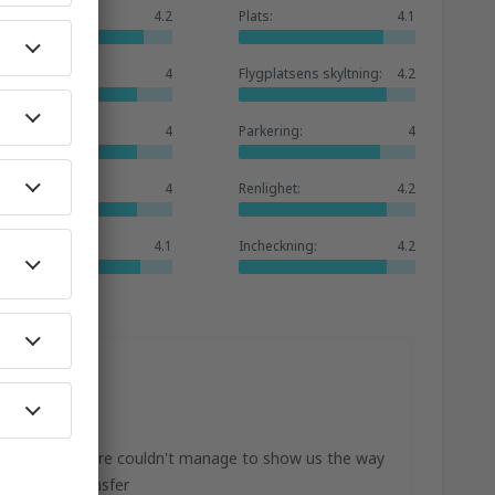
Allmänt:
4.2
Plats:
4.1
Väntrum:
4
Flygplatsens skyltning:
4.2
Butiker:
4
Parkering:
4
Hotellutbud:
4
Renlighet:
4.2
Tjänster:
4.1
Incheckning:
4.2
 staff working there couldn't manage to show us the way
 the long transfer