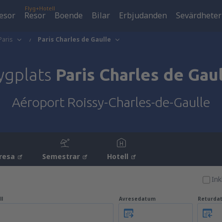
Flyg+Hotell
esor
Resor
Boende
Bilar
Erbjudanden
Sevärdheter
Paris
Paris Charles de Gaulle
ygplats
Paris Charles de Gau
Aéroport Roissy-Charles-de-Gaulle
resa
Semestrar
Hotell
Ink
ll
Avresedatum
Returda