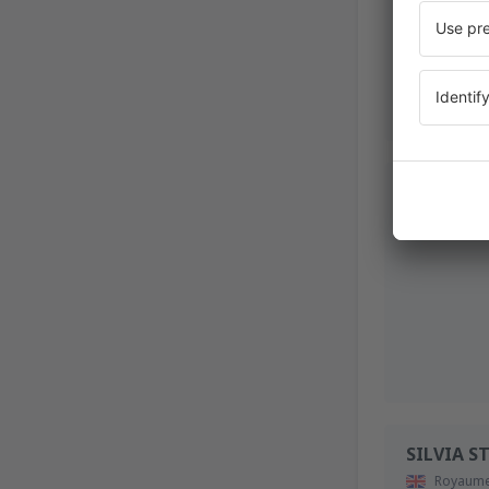
Michal
Pologne
SILVIA S
Royaume