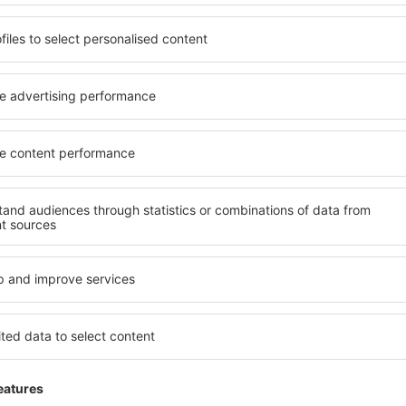
rles de Gaulle Flygplats
4.1
erat på
1434 omdömen
iga användare
big airport... quite confusing
2.9
Detaljer om betyget
025
big airport... quite confusing... even the
to the hotel where we were staying due to