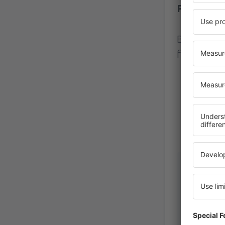
Paris Cha
Betyg bas
från verkl
Roberta
Croatie,
December 2