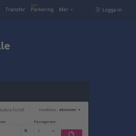
Nytt
Transfer
Parkering
Mer
Logga in
lle
ludera hotell
reseklass:
ekonomi
tum
Passagerare
1