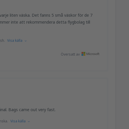
varje liten väska. Det fanns 5 små väskor för de 7
ommer inte att rekommendera detta flygbolag till
sh.
Visa källa
Översatt av
minal. Bags came out very fast.
nska.
Visa källa