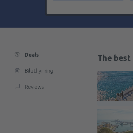
Deals
The best 
Biluthyrning
Reviews