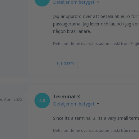
Detaljer om betyget
Jag är upprörd över att betala 60 euro för 
passagerarna. Jag lever och lär, och jag k
någon brasilianare.
Detta omdöme översätts automatiskt from Engli
Hjälpsam
Terminal 3
e,
April 2025
4.3
Detaljer om betyget
Since its a terminal 3 ,its a very small ter
Detta omdöme översätts automatiskt från rumä