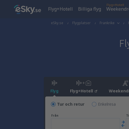
Flyg+Hotell
Flyg+Hotell
Billiga flyg
Weekendr
eSky.se
Flygplatser
Frankrike
Fl
Flyg
Flyg+Hotell
Weekend
Tur och retur
Enkelresa
Från
Ti