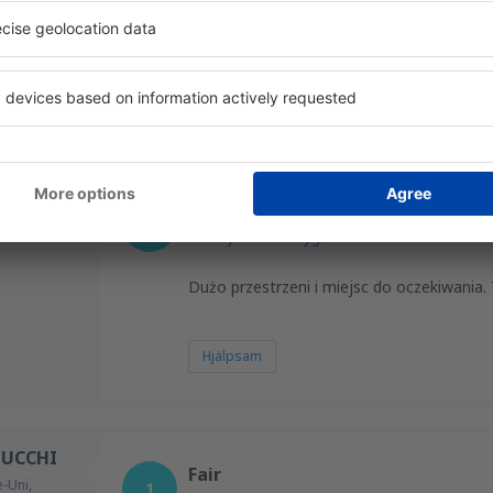
Hjälpsam
1
Excellent
,
Maj 2025
4.6
Detaljer om betyget
Dużo przestrzeni i miejsc do oczekiwania. 
Hjälpsam
TUCCHI
Fair
-Uni,
1